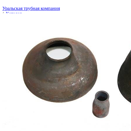
Уральская трубная компания
/
Каталог
/
Переходы
/
Трубопроводная арматура
/
Соединительные части трубопроводов
/
Переходы
/
Переход стальн. 26,9*3-21,3*3 (Ду 20*15) ст.20 ГОСТ 17378-
01