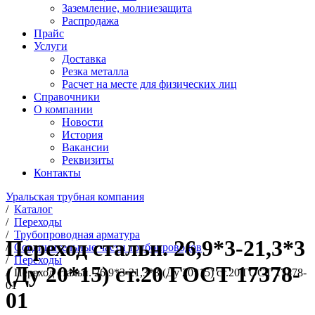
Заземление, молниезащита
Распродажа
Прайс
Услуги
Доставка
Резка металла
Расчет на месте для физических лиц
Справочники
О компании
Новости
История
Вакансии
Реквизиты
Контакты
Уральская трубная компания
/
Каталог
/
Переходы
/
Трубопроводная арматура
Переход стальн. 26,9*3-21,3*3
/
Соединительные части трубопроводов
/
Переходы
(Ду 20*15) ст.20 ГОСТ 17378-
/
Переход стальн. 26,9*3-21,3*3 (Ду 20*15) ст.20 ГОСТ 17378-
01
01