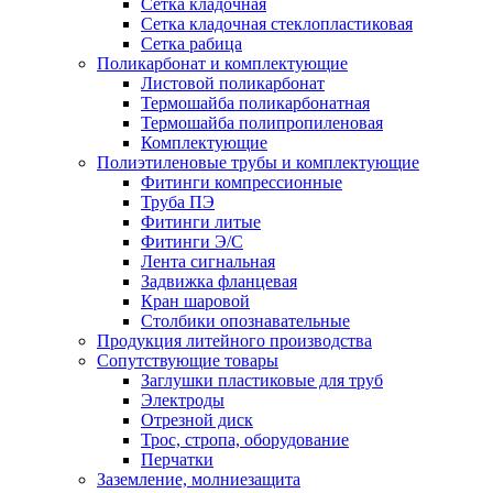
Сетка кладочная
Сетка кладочная стеклопластиковая
Сетка рабица
Поликарбонат и комплектующие
Листовой поликарбонат
Термошайба поликарбонатная
Термошайба полипропиленовая
Комплектующие
Полиэтиленовые трубы и комплектующие
Фитинги компрессионные
Труба ПЭ
Фитинги литые
Фитинги Э/С
Лента сигнальная
Задвижка фланцевая
Кран шаровой
Столбики опознавательные
Продукция литейного производства
Сопутствующие товары
Заглушки пластиковые для труб
Электроды
Отрезной диск
Трос, стропа, оборудование
Перчатки
Заземление, молниезащита