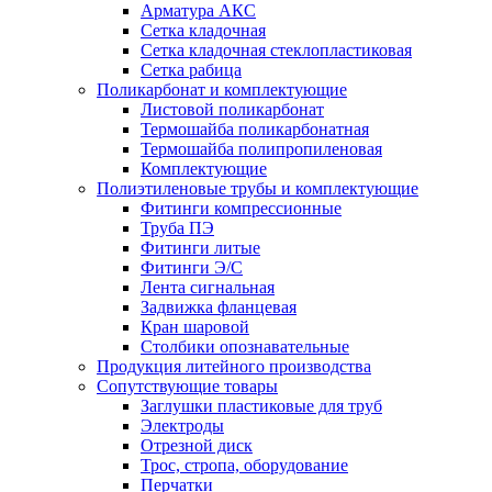
Арматура АКС
Сетка кладочная
Сетка кладочная стеклопластиковая
Сетка рабица
Поликарбонат и комплектующие
Листовой поликарбонат
Термошайба поликарбонатная
Термошайба полипропиленовая
Комплектующие
Полиэтиленовые трубы и комплектующие
Фитинги компрессионные
Труба ПЭ
Фитинги литые
Фитинги Э/С
Лента сигнальная
Задвижка фланцевая
Кран шаровой
Столбики опознавательные
Продукция литейного производства
Сопутствующие товары
Заглушки пластиковые для труб
Электроды
Отрезной диск
Трос, стропа, оборудование
Перчатки