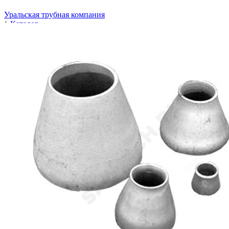
Уральская трубная компания
/
Каталог
/
Переходы
/
Трубопроводная арматура
/
Соединительные части трубопроводов
/
Переходы
/
Переход стальн.оцинк. 57х45 (Ду 50*40) ст.20 ГОСТ 17378-
01