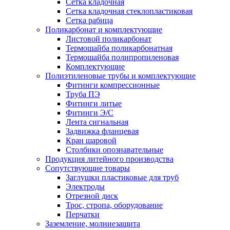
Сетка кладочная
Сетка кладочная стеклопластиковая
Сетка рабица
Поликарбонат и комплектующие
Листовой поликарбонат
Термошайба поликарбонатная
Термошайба полипропиленовая
Комплектующие
Полиэтиленовые трубы и комплектующие
Фитинги компрессионные
Труба ПЭ
Фитинги литые
Фитинги Э/С
Лента сигнальная
Задвижка фланцевая
Кран шаровой
Столбики опознавательные
Продукция литейного производства
Сопутствующие товары
Заглушки пластиковые для труб
Электроды
Отрезной диск
Трос, стропа, оборудование
Перчатки
Заземление, молниезащита