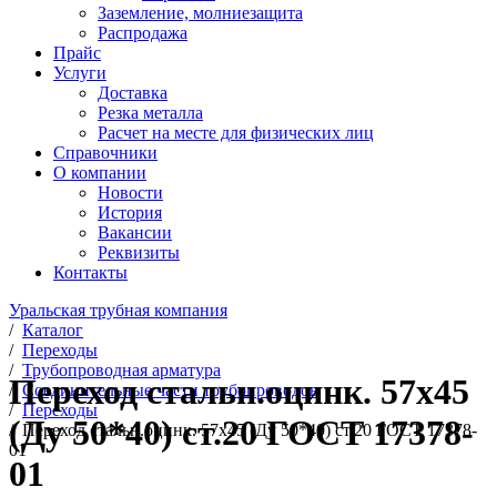
Заземление, молниезащита
Распродажа
Прайс
Услуги
Доставка
Резка металла
Расчет на месте для физических лиц
Справочники
О компании
Новости
История
Вакансии
Реквизиты
Контакты
Уральская трубная компания
/
Каталог
/
Переходы
/
Трубопроводная арматура
Переход стальн.оцинк. 57х45
/
Соединительные части трубопроводов
/
Переходы
(Ду 50*40) ст.20 ГОСТ 17378-
/
Переход стальн.оцинк. 57х45 (Ду 50*40) ст.20 ГОСТ 17378-
01
01