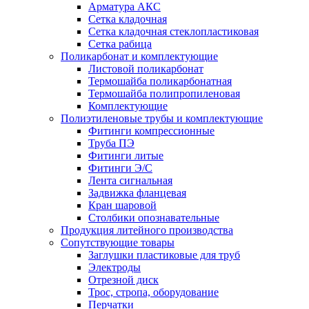
Арматура АКС
Сетка кладочная
Сетка кладочная стеклопластиковая
Сетка рабица
Поликарбонат и комплектующие
Листовой поликарбонат
Термошайба поликарбонатная
Термошайба полипропиленовая
Комплектующие
Полиэтиленовые трубы и комплектующие
Фитинги компрессионные
Труба ПЭ
Фитинги литые
Фитинги Э/С
Лента сигнальная
Задвижка фланцевая
Кран шаровой
Столбики опознавательные
Продукция литейного производства
Сопутствующие товары
Заглушки пластиковые для труб
Электроды
Отрезной диск
Трос, стропа, оборудование
Перчатки