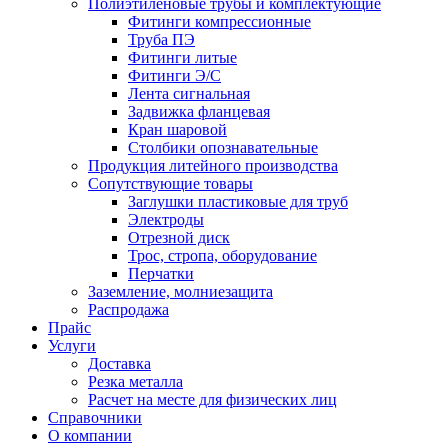
Полиэтиленовые трубы и комплектующие
Фитинги компрессионные
Труба ПЭ
Фитинги литые
Фитинги Э/С
Лента сигнальная
Задвижка фланцевая
Кран шаровой
Столбики опознавательные
Продукция литейного производства
Сопутствующие товары
Заглушки пластиковые для труб
Электроды
Отрезной диск
Трос, стропа, оборудование
Перчатки
Заземление, молниезащита
Распродажа
Прайс
Услуги
Доставка
Резка металла
Расчет на месте для физических лиц
Справочники
О компании