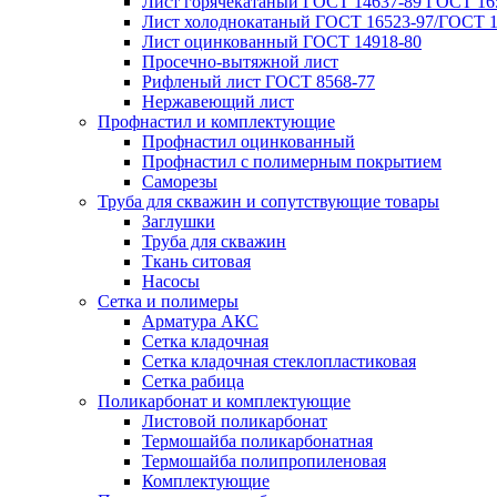
Лист горячекатаный ГОСТ 14637-89 ГОСТ 165
Лист холоднокатаный ГОСТ 16523-97/ГОСТ 1
Лист оцинкованный ГОСТ 14918-80
Просечно-вытяжной лист
Рифленый лист ГОСТ 8568-77
Нержавеющий лист
Профнастил и комплектующие
Профнастил оцинкованный
Профнастил с полимерным покрытием
Саморезы
Труба для скважин и сопутствующие товары
Заглушки
Труба для скважин
Ткань ситовая
Насосы
Сетка и полимеры
Арматура АКС
Сетка кладочная
Сетка кладочная стеклопластиковая
Сетка рабица
Поликарбонат и комплектующие
Листовой поликарбонат
Термошайба поликарбонатная
Термошайба полипропиленовая
Комплектующие