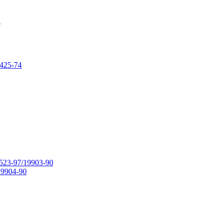
в
425-74
23-97/19903-90
9904-90