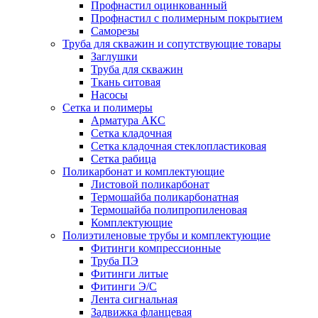
Профнастил оцинкованный
Профнастил с полимерным покрытием
Саморезы
Труба для скважин и сопутствующие товары
Заглушки
Труба для скважин
Ткань ситовая
Насосы
Сетка и полимеры
Арматура АКС
Сетка кладочная
Сетка кладочная стеклопластиковая
Сетка рабица
Поликарбонат и комплектующие
Листовой поликарбонат
Термошайба поликарбонатная
Термошайба полипропиленовая
Комплектующие
Полиэтиленовые трубы и комплектующие
Фитинги компрессионные
Труба ПЭ
Фитинги литые
Фитинги Э/С
Лента сигнальная
Задвижка фланцевая