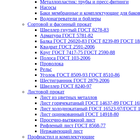
Металлопластик: трубы и пресс-фитинги
Насосы
Баки мембранные и комплектующие для бако
Водонагреватели и бойлеры
Сортовой и фасонный прокат
Швеллер гнутый ГОСТ 8278-83
Арматура ГОСТ 5781-82
Балка ГОСТ 26020-83 ГОСТ 8239-89 ГОСТ 18
Квадрат ГОСТ 2591-2006
Круг ГОСТ 7417-75 ГОСТ 2590-88
Полоса ГОСТ 103-2006
Проволока
Рельс
Уголок ГОСТ 8509-93 ГОСТ 8510-86
Шестигранник ГОСТ 2879-2006
Швеллер ГОСТ 8240-97
Листовой прокат
Лист из цветных металлов
Лист горячекатаный ГОСТ 14637-89 ГОСТ 165
Лист холоднокатаный ГОСТ 16523-97/ГОСТ 1
Лист оцинкованный ГОСТ 14918-80
Просечно-вытяжной лист
Рифленый лист ГОСТ 8568-77
Нержавеющий лист
Профнастил и комплектующие