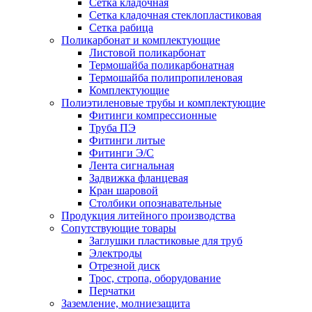
Сетка кладочная
Сетка кладочная стеклопластиковая
Сетка рабица
Поликарбонат и комплектующие
Листовой поликарбонат
Термошайба поликарбонатная
Термошайба полипропиленовая
Комплектующие
Полиэтиленовые трубы и комплектующие
Фитинги компрессионные
Труба ПЭ
Фитинги литые
Фитинги Э/С
Лента сигнальная
Задвижка фланцевая
Кран шаровой
Столбики опознавательные
Продукция литейного производства
Сопутствующие товары
Заглушки пластиковые для труб
Электроды
Отрезной диск
Трос, стропа, оборудование
Перчатки
Заземление, молниезащита