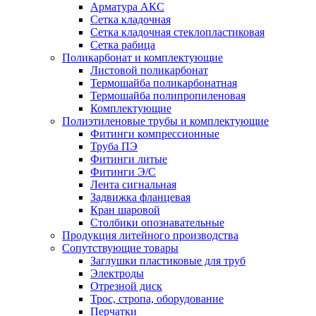
Арматура АКС
Сетка кладочная
Сетка кладочная стеклопластиковая
Сетка рабица
Поликарбонат и комплектующие
Листовой поликарбонат
Термошайба поликарбонатная
Термошайба полипропиленовая
Комплектующие
Полиэтиленовые трубы и комплектующие
Фитинги компрессионные
Труба ПЭ
Фитинги литые
Фитинги Э/С
Лента сигнальная
Задвижка фланцевая
Кран шаровой
Столбики опознавательные
Продукция литейного производства
Сопутствующие товары
Заглушки пластиковые для труб
Электроды
Отрезной диск
Трос, стропа, оборудование
Перчатки