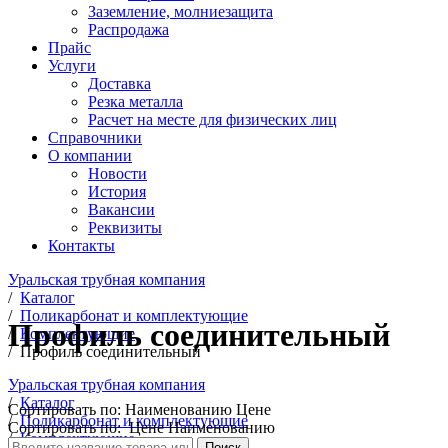
Заземление, молниезащита
Распродажа
Прайс
Услуги
Доставка
Резка металла
Расчет на месте для физических лиц
Справочники
О компании
Новости
История
Вакансии
Реквизиты
Контакты
Уральская трубная компания
/
Каталог
/
Поликарбонат и комплектующие
Профиль соединительный
/
Комплектующие
/
Профиль соединительный
Уральская трубная компания
/
Каталог
Сортировать по:
Наименованию
Цене
/
Поликарбонат и комплектующие
Сортировать по:
Цене
Наименованию
/
Комплектующие
Поиск