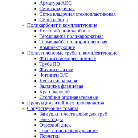
Арматура АКС
Сетка кладочная
Сетка кладочная стеклопластиковая
Сетка рабица
Поликарбонат и комплектующие
Листовой поликарбонат
Термошайба поликарбонатная
Термошайба полипропиленовая
Комплектующие
Полиэтиленовые трубы и комплектующие
Фитинги компрессионные
Труба ПЭ
Фитинги литые
Фитинги Э/С
Лента сигнальная
Задвижка фланцевая
Кран шаровой
Столбики опознавательные
Продукция литейного производства
Сопутствующие товары
Заглушки пластиковые для труб
Электроды
Отрезной диск
Трос, стропа, оборудование
Перчатки