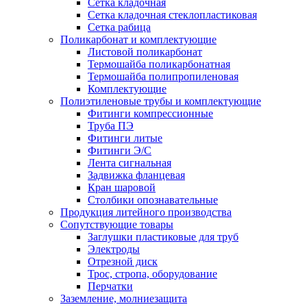
Сетка кладочная
Сетка кладочная стеклопластиковая
Сетка рабица
Поликарбонат и комплектующие
Листовой поликарбонат
Термошайба поликарбонатная
Термошайба полипропиленовая
Комплектующие
Полиэтиленовые трубы и комплектующие
Фитинги компрессионные
Труба ПЭ
Фитинги литые
Фитинги Э/С
Лента сигнальная
Задвижка фланцевая
Кран шаровой
Столбики опознавательные
Продукция литейного производства
Сопутствующие товары
Заглушки пластиковые для труб
Электроды
Отрезной диск
Трос, стропа, оборудование
Перчатки
Заземление, молниезащита