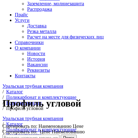
Заземление, молниезащита
Распродажа
Прайс
Услуги
Доставка
Резка металла
Расчет на месте для физических лиц
Справочники
О компании
Новости
История
Вакансии
Реквизиты
Контакты
Уральская трубная компания
/
Каталог
/
Поликарбонат и комплектующие
Профиль угловой
/
Комплектующие
/
Профиль угловой
Уральская трубная компания
/
Каталог
Сортировать по:
Наименованию
Цене
/
Поликарбонат и комплектующие
Сортировать по:
Цене
Наименованию
/
Комплектующие
Поиск