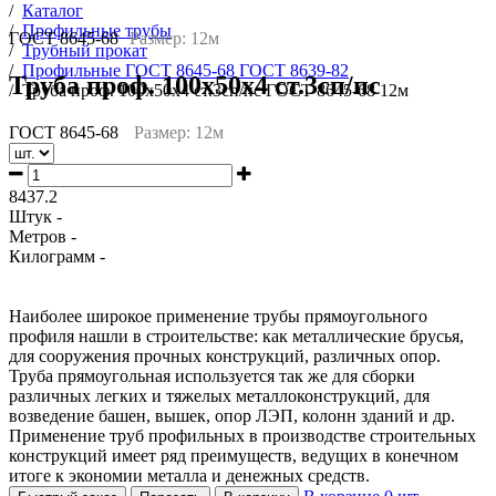
/
Каталог
/
Профильные трубы
ГОСТ 8645-68
Размер: 12м
/
Трубный прокат
/
Профильные ГОСТ 8645-68 ГОСТ 8639-82
Труба проф. 100х50х4 ст.3сп/пс
/
Труба проф. 100х50х4 ст.3сп/пс ГОСТ 8645-68 12м
ГОСТ 8645-68
Размер: 12м
8437.2
Штук -
Метров -
Килограмм -
Наиболее широкое применение трубы прямоугольного
профиля нашли в строительстве: как металлические брусья,
для сооружения прочных конструкций, различных опор.
Труба прямоугольная используется так же для сборки
различных легких и тяжелых металлоконструкций, для
возведение башен, вышек, опор ЛЭП, колонн зданий и др.
Применение труб профильных в производстве строительных
конструкций имеет ряд преимуществ, ведущих в конечном
итоге к экономии металла и денежных средств.