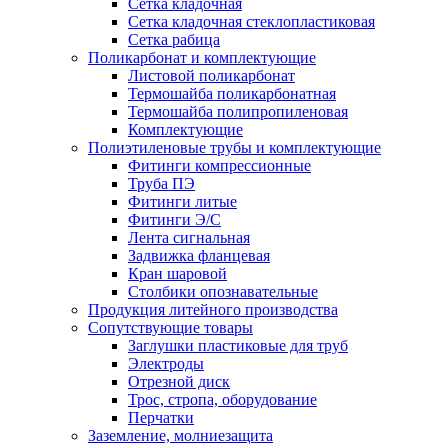
Сетка кладочная
Сетка кладочная стеклопластиковая
Сетка рабица
Поликарбонат и комплектующие
Листовой поликарбонат
Термошайба поликарбонатная
Термошайба полипропиленовая
Комплектующие
Полиэтиленовые трубы и комплектующие
Фитинги компрессионные
Труба ПЭ
Фитинги литые
Фитинги Э/С
Лента сигнальная
Задвижка фланцевая
Кран шаровой
Столбики опознавательные
Продукция литейного производства
Сопутствующие товары
Заглушки пластиковые для труб
Электроды
Отрезной диск
Трос, стропа, оборудование
Перчатки
Заземление, молниезащита