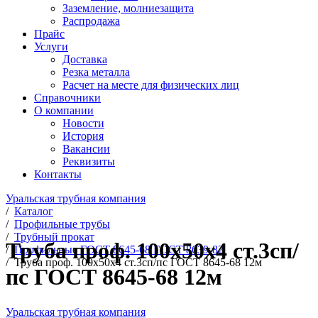
Заземление, молниезащита
Распродажа
Прайс
Услуги
Доставка
Резка металла
Расчет на месте для физических лиц
Справочники
О компании
Новости
История
Вакансии
Реквизиты
Контакты
Уральская трубная компания
/
Каталог
/
Профильные трубы
/
Трубный прокат
Труба проф. 100х50х4 ст.3сп/
/
Профильные ГОСТ 8645-68 ГОСТ 8639-82
/
Труба проф. 100х50х4 ст.3сп/пс ГОСТ 8645-68 12м
пс ГОСТ 8645-68 12м
Уральская трубная компания