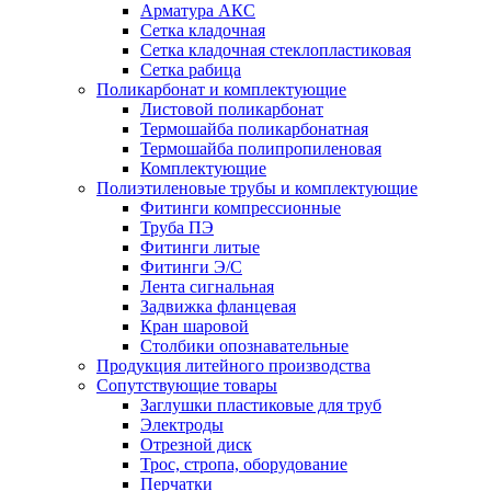
Арматура АКС
Сетка кладочная
Сетка кладочная стеклопластиковая
Сетка рабица
Поликарбонат и комплектующие
Листовой поликарбонат
Термошайба поликарбонатная
Термошайба полипропиленовая
Комплектующие
Полиэтиленовые трубы и комплектующие
Фитинги компрессионные
Труба ПЭ
Фитинги литые
Фитинги Э/С
Лента сигнальная
Задвижка фланцевая
Кран шаровой
Столбики опознавательные
Продукция литейного производства
Сопутствующие товары
Заглушки пластиковые для труб
Электроды
Отрезной диск
Трос, стропа, оборудование
Перчатки