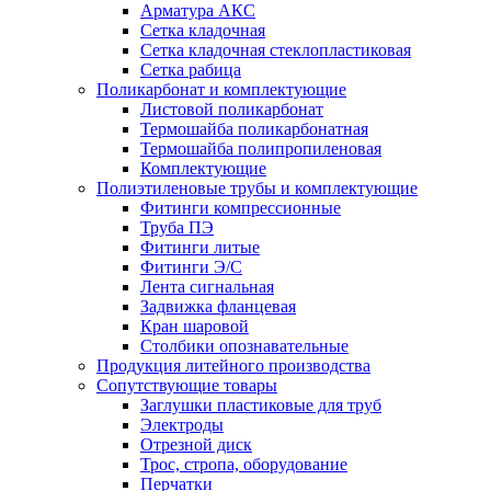
Арматура АКС
Сетка кладочная
Сетка кладочная стеклопластиковая
Сетка рабица
Поликарбонат и комплектующие
Листовой поликарбонат
Термошайба поликарбонатная
Термошайба полипропиленовая
Комплектующие
Полиэтиленовые трубы и комплектующие
Фитинги компрессионные
Труба ПЭ
Фитинги литые
Фитинги Э/С
Лента сигнальная
Задвижка фланцевая
Кран шаровой
Столбики опознавательные
Продукция литейного производства
Сопутствующие товары
Заглушки пластиковые для труб
Электроды
Отрезной диск
Трос, стропа, оборудование
Перчатки