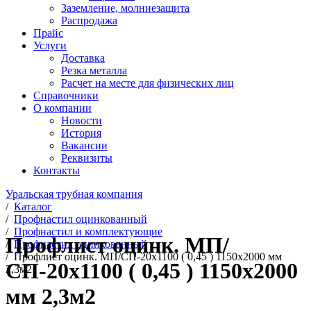
Заземление, молниезащита
Распродажа
Прайс
Услуги
Доставка
Резка металла
Расчет на месте для физических лиц
Справочники
О компании
Новости
История
Вакансии
Реквизиты
Контакты
Уральская трубная компания
/
Каталог
/
Профнастил оцинкованный
/
Профнастил и комплектующие
Профлист оцинк. МП/
/
Профнастил оцинкованный
/
Профлист оцинк. МП/СП-20х1100 ( 0,45 ) 1150х2000 мм
СП-20х1100 ( 0,45 ) 1150х2000
2,3м2
мм 2,3м2