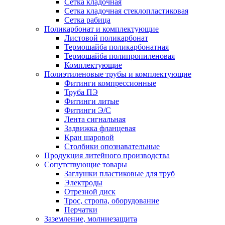
Сетка кладочная
Сетка кладочная стеклопластиковая
Сетка рабица
Поликарбонат и комплектующие
Листовой поликарбонат
Термошайба поликарбонатная
Термошайба полипропиленовая
Комплектующие
Полиэтиленовые трубы и комплектующие
Фитинги компрессионные
Труба ПЭ
Фитинги литые
Фитинги Э/С
Лента сигнальная
Задвижка фланцевая
Кран шаровой
Столбики опознавательные
Продукция литейного производства
Сопутствующие товары
Заглушки пластиковые для труб
Электроды
Отрезной диск
Трос, стропа, оборудование
Перчатки
Заземление, молниезащита