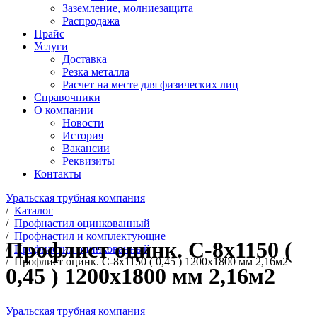
Заземление, молниезащита
Распродажа
Прайс
Услуги
Доставка
Резка металла
Расчет на месте для физических лиц
Справочники
О компании
Новости
История
Вакансии
Реквизиты
Контакты
Уральская трубная компания
/
Каталог
/
Профнастил оцинкованный
/
Профнастил и комплектующие
Профлист оцинк. С-8х1150 (
/
Профнастил оцинкованный
/
Профлист оцинк. С-8х1150 ( 0,45 ) 1200х1800 мм 2,16м2
0,45 ) 1200х1800 мм 2,16м2
Уральская трубная компания