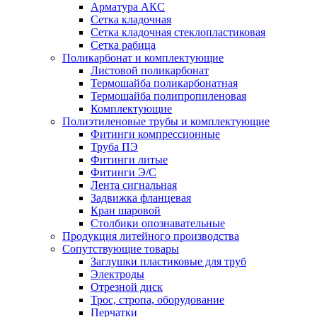
Арматура АКС
Сетка кладочная
Сетка кладочная стеклопластиковая
Сетка рабица
Поликарбонат и комплектующие
Листовой поликарбонат
Термошайба поликарбонатная
Термошайба полипропиленовая
Комплектующие
Полиэтиленовые трубы и комплектующие
Фитинги компрессионные
Труба ПЭ
Фитинги литые
Фитинги Э/С
Лента сигнальная
Задвижка фланцевая
Кран шаровой
Столбики опознавательные
Продукция литейного производства
Сопутствующие товары
Заглушки пластиковые для труб
Электроды
Отрезной диск
Трос, стропа, оборудование
Перчатки