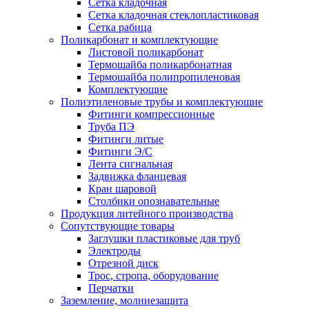
Сетка кладочная
Сетка кладочная стеклопластиковая
Сетка рабица
Поликарбонат и комплектующие
Листовой поликарбонат
Термошайба поликарбонатная
Термошайба полипропиленовая
Комплектующие
Полиэтиленовые трубы и комплектующие
Фитинги компрессионные
Труба ПЭ
Фитинги литые
Фитинги Э/С
Лента сигнальная
Задвижка фланцевая
Кран шаровой
Столбики опознавательные
Продукция литейного производства
Сопутствующие товары
Заглушки пластиковые для труб
Электроды
Отрезной диск
Трос, стропа, оборудование
Перчатки
Заземление, молниезащита