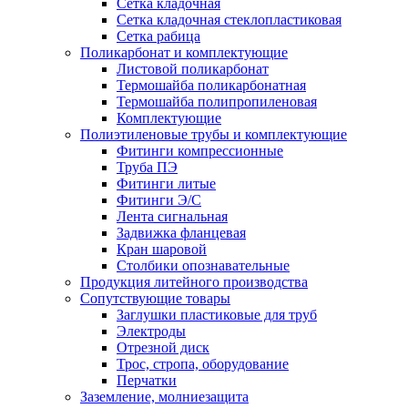
Сетка кладочная
Сетка кладочная стеклопластиковая
Сетка рабица
Поликарбонат и комплектующие
Листовой поликарбонат
Термошайба поликарбонатная
Термошайба полипропиленовая
Комплектующие
Полиэтиленовые трубы и комплектующие
Фитинги компрессионные
Труба ПЭ
Фитинги литые
Фитинги Э/С
Лента сигнальная
Задвижка фланцевая
Кран шаровой
Столбики опознавательные
Продукция литейного производства
Сопутствующие товары
Заглушки пластиковые для труб
Электроды
Отрезной диск
Трос, стропа, оборудование
Перчатки
Заземление, молниезащита