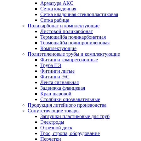
Арматура АКС
Сетка кладочная
Сетка кладочная стеклопластиковая
Сетка рабица
Поликарбонат и комплектующие
Листовой поликарбонат
Термошайба поликарбонатная
Термошайба полипропиленовая
Комплектующие
Полиэтиленовые трубы и комплектующие
Фитинги компрессионные
Труба ПЭ
Фитинги литые
Фитинги Э/С
Лента сигнальная
Задвижка фланцевая
Кран шаровой
Столбики опознавательные
Продукция литейного производства
Сопутствующие товары
Заглушки пластиковые для труб
Электроды
Отрезной диск
Трос, стропа, оборудование
Перчатки