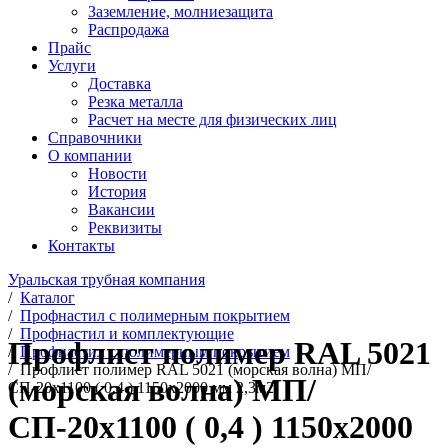
Заземление, молниезащита
Распродажа
Прайс
Услуги
Доставка
Резка металла
Расчет на месте для физических лиц
Справочники
О компании
Новости
История
Вакансии
Реквизиты
Контакты
Уральская трубная компания
/
Каталог
/
Профнастил с полимерным покрытием
/
Профнастил и комплектующие
Профлист полимер RAL 5021
/
Профнастил с полимерным покрытием
/
Профлист полимер RAL 5021 (морская волна) МП/
(морская волна) МП/
СП-20х1100 ( 0,4 ) 1150х2000 мм 2,3м2
СП-20х1100 ( 0,4 ) 1150х2000