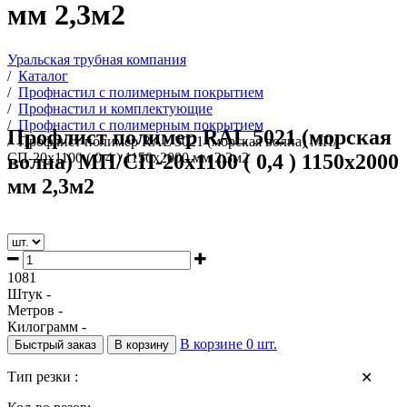
мм 2,3м2
Уральская трубная компания
/
Каталог
/
Профнастил с полимерным покрытием
/
Профнастил и комплектующие
/
Профнастил с полимерным покрытием
Профлист полимер RAL 5021 (морская
/
Профлист полимер RAL 5021 (морская волна) МП/
волна) МП/СП-20х1100 ( 0,4 ) 1150х2000
СП-20х1100 ( 0,4 ) 1150х2000 мм 2,3м2
мм 2,3м2
1081
Штук -
Метров -
Килограмм -
В корзине
0
шт.
Быстрый заказ
В корзину
Тип резки :
✕