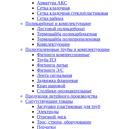
Арматура АКС
Сетка кладочная
Сетка кладочная стеклопластиковая
Сетка рабица
Поликарбонат и комплектующие
Листовой поликарбонат
Термошайба поликарбонатная
Термошайба полипропиленовая
Комплектующие
Полиэтиленовые трубы и комплектующие
Фитинги компрессионные
Труба ПЭ
Фитинги литые
Фитинги Э/С
Лента сигнальная
Задвижка фланцевая
Кран шаровой
Столбики опознавательные
Продукция литейного производства
Сопутствующие товары
Заглушки пластиковые для труб
Электроды
Отрезной диск
Трос, стропа, оборудование
Перчатки