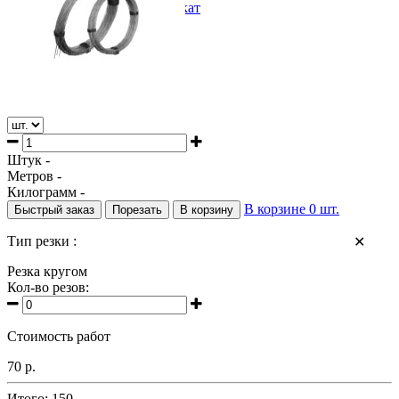
/
Сортовой и фасонный прокат
/
Проволока
Штук -
Метров -
Килограмм -
В корзине
0
шт.
Быстрый заказ
Порезать
В корзину
Тип резки :
✕
Резка кругом
Кол-во резов:
Стоимость работ
70 р.
Итого:
150