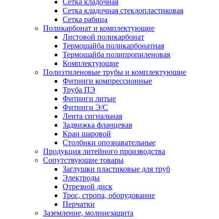
Сетка кладочная
Сетка кладочная стеклопластиковая
Сетка рабица
Поликарбонат и комплектующие
Листовой поликарбонат
Термошайба поликарбонатная
Термошайба полипропиленовая
Комплектующие
Полиэтиленовые трубы и комплектующие
Фитинги компрессионные
Труба ПЭ
Фитинги литые
Фитинги Э/С
Лента сигнальная
Задвижка фланцевая
Кран шаровой
Столбики опознавательные
Продукция литейного производства
Сопутствующие товары
Заглушки пластиковые для труб
Электроды
Отрезной диск
Трос, стропа, оборудование
Перчатки
Заземление, молниезащита