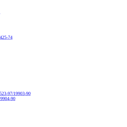
в
425-74
23-97/19903-90
9904-90