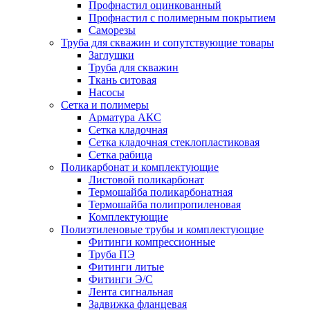
Профнастил оцинкованный
Профнастил с полимерным покрытием
Саморезы
Труба для скважин и сопутствующие товары
Заглушки
Труба для скважин
Ткань ситовая
Насосы
Сетка и полимеры
Арматура АКС
Сетка кладочная
Сетка кладочная стеклопластиковая
Сетка рабица
Поликарбонат и комплектующие
Листовой поликарбонат
Термошайба поликарбонатная
Термошайба полипропиленовая
Комплектующие
Полиэтиленовые трубы и комплектующие
Фитинги компрессионные
Труба ПЭ
Фитинги литые
Фитинги Э/С
Лента сигнальная
Задвижка фланцевая