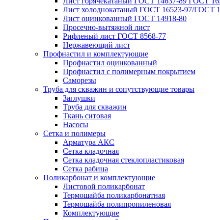
Лист горячекатаный ГОСТ 14637-89 ГОСТ 165
Лист холоднокатаный ГОСТ 16523-97/ГОСТ 1
Лист оцинкованный ГОСТ 14918-80
Просечно-вытяжной лист
Рифленый лист ГОСТ 8568-77
Нержавеющий лист
Профнастил и комплектующие
Профнастил оцинкованный
Профнастил с полимерным покрытием
Саморезы
Труба для скважин и сопутствующие товары
Заглушки
Труба для скважин
Ткань ситовая
Насосы
Сетка и полимеры
Арматура АКС
Сетка кладочная
Сетка кладочная стеклопластиковая
Сетка рабица
Поликарбонат и комплектующие
Листовой поликарбонат
Термошайба поликарбонатная
Термошайба полипропиленовая
Комплектующие