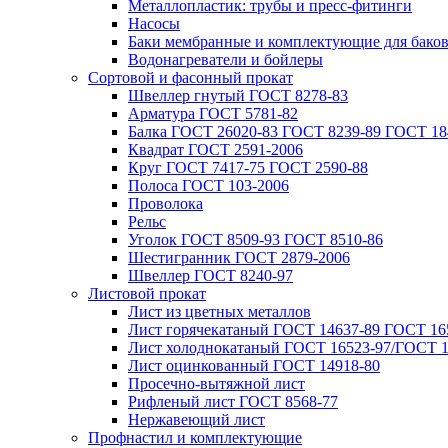
Металлопластик: трубы и пресс-фитинги
Насосы
Баки мембранные и комплектующие для бако
Водонагреватели и бойлеры
Сортовой и фасонный прокат
Швеллер гнутый ГОСТ 8278-83
Арматура ГОСТ 5781-82
Балка ГОСТ 26020-83 ГОСТ 8239-89 ГОСТ 18
Квадрат ГОСТ 2591-2006
Круг ГОСТ 7417-75 ГОСТ 2590-88
Полоса ГОСТ 103-2006
Проволока
Рельс
Уголок ГОСТ 8509-93 ГОСТ 8510-86
Шестигранник ГОСТ 2879-2006
Швеллер ГОСТ 8240-97
Листовой прокат
Лист из цветных металлов
Лист горячекатаный ГОСТ 14637-89 ГОСТ 165
Лист холоднокатаный ГОСТ 16523-97/ГОСТ 1
Лист оцинкованный ГОСТ 14918-80
Просечно-вытяжной лист
Рифленый лист ГОСТ 8568-77
Нержавеющий лист
Профнастил и комплектующие