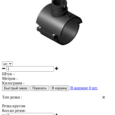
/
Фитинги Э/С
/
Седелочные отводы ПЭ эл/св
Штук -
Метров -
Килограмм -
В корзине
0
шт.
Быстрый заказ
Порезать
В корзину
Тип резки :
✕
Резка кругом
Кол-во резов: