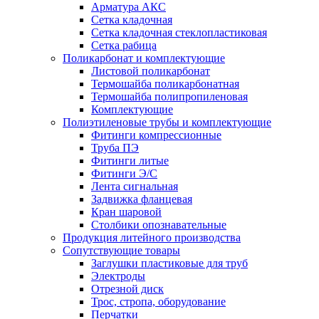
Арматура АКС
Сетка кладочная
Сетка кладочная стеклопластиковая
Сетка рабица
Поликарбонат и комплектующие
Листовой поликарбонат
Термошайба поликарбонатная
Термошайба полипропиленовая
Комплектующие
Полиэтиленовые трубы и комплектующие
Фитинги компрессионные
Труба ПЭ
Фитинги литые
Фитинги Э/С
Лента сигнальная
Задвижка фланцевая
Кран шаровой
Столбики опознавательные
Продукция литейного производства
Сопутствующие товары
Заглушки пластиковые для труб
Электроды
Отрезной диск
Трос, стропа, оборудование
Перчатки