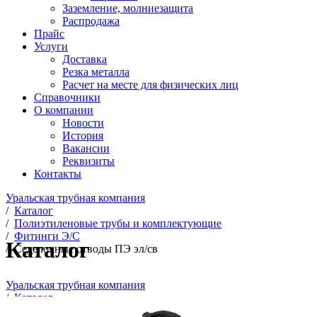
Заземление, молниезащита
Распродажа
Прайс
Услуги
Доставка
Резка металла
Расчет на месте для физических лиц
Справочники
О компании
Новости
История
Вакансии
Реквизиты
Контакты
Уральская трубная компания
/
Каталог
/
Полиэтиленовые трубы и комплектующие
/
Фитинги Э/С
Каталог
/
Седелочные отводы ПЭ эл/св
Уральская трубная компания
/
Каталог
/
Полиэтиленовые трубы и комплектующие