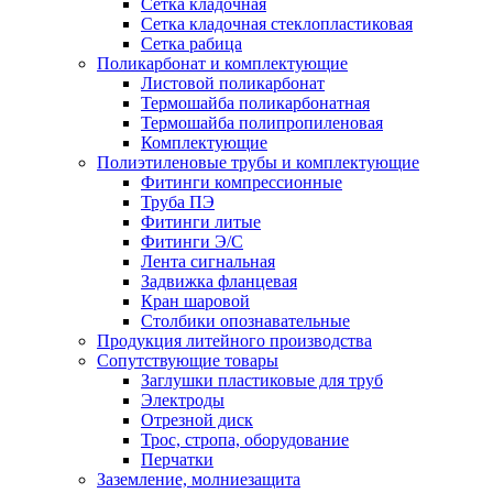
Сетка кладочная
Сетка кладочная стеклопластиковая
Сетка рабица
Поликарбонат и комплектующие
Листовой поликарбонат
Термошайба поликарбонатная
Термошайба полипропиленовая
Комплектующие
Полиэтиленовые трубы и комплектующие
Фитинги компрессионные
Труба ПЭ
Фитинги литые
Фитинги Э/С
Лента сигнальная
Задвижка фланцевая
Кран шаровой
Столбики опознавательные
Продукция литейного производства
Сопутствующие товары
Заглушки пластиковые для труб
Электроды
Отрезной диск
Трос, стропа, оборудование
Перчатки
Заземление, молниезащита