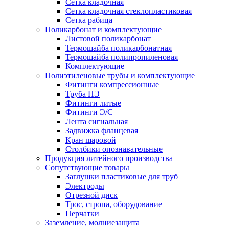
Сетка кладочная
Сетка кладочная стеклопластиковая
Сетка рабица
Поликарбонат и комплектующие
Листовой поликарбонат
Термошайба поликарбонатная
Термошайба полипропиленовая
Комплектующие
Полиэтиленовые трубы и комплектующие
Фитинги компрессионные
Труба ПЭ
Фитинги литые
Фитинги Э/С
Лента сигнальная
Задвижка фланцевая
Кран шаровой
Столбики опознавательные
Продукция литейного производства
Сопутствующие товары
Заглушки пластиковые для труб
Электроды
Отрезной диск
Трос, стропа, оборудование
Перчатки
Заземление, молниезащита