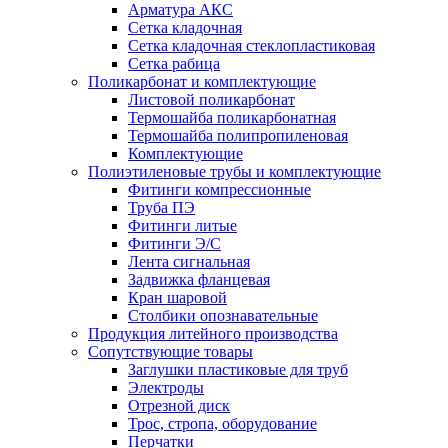
Арматура АКС
Сетка кладочная
Сетка кладочная стеклопластиковая
Сетка рабица
Поликарбонат и комплектующие
Листовой поликарбонат
Термошайба поликарбонатная
Термошайба полипропиленовая
Комплектующие
Полиэтиленовые трубы и комплектующие
Фитинги компрессионные
Труба ПЭ
Фитинги литые
Фитинги Э/С
Лента сигнальная
Задвижка фланцевая
Кран шаровой
Столбики опознавательные
Продукция литейного производства
Сопутствующие товары
Заглушки пластиковые для труб
Электроды
Отрезной диск
Трос, стропа, оборудование
Перчатки