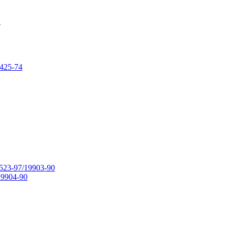
в
425-74
23-97/19903-90
9904-90