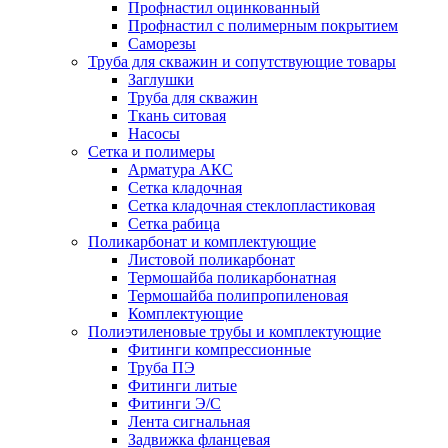
Профнастил оцинкованный
Профнастил с полимерным покрытием
Саморезы
Труба для скважин и сопутствующие товары
Заглушки
Труба для скважин
Ткань ситовая
Насосы
Сетка и полимеры
Арматура АКС
Сетка кладочная
Сетка кладочная стеклопластиковая
Сетка рабица
Поликарбонат и комплектующие
Листовой поликарбонат
Термошайба поликарбонатная
Термошайба полипропиленовая
Комплектующие
Полиэтиленовые трубы и комплектующие
Фитинги компрессионные
Труба ПЭ
Фитинги литые
Фитинги Э/С
Лента сигнальная
Задвижка фланцевая