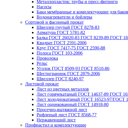
Металлопластик: трубы и пресс-фитинги
Насосы
Баки мембранные и комплектующие для бако
Водонагреватели и бойлеры
Сортовой и фасонный прокат
Швеллер гнутый ГОСТ 8278-83
Арматура ГОСТ 5781-82
Балка ГОСТ 26020-83 ГОСТ 8239-89 ГОСТ 18
Квадрат ГОСТ 2591-2006
Круг ГОСТ 7417-75 ГОСТ 2590-88
Полоса ГОСТ 103-2006
Проволока
Рельс
Уголок ГОСТ 8509-93 ГОСТ 8510-86
Шестигранник ГОСТ 2879-2006
Швеллер ГОСТ 8240-97
Листовой прокат
Лист из цветных металлов
Лист горячекатаный ГОСТ 14637-89 ГОСТ 165
Лист холоднокатаный ГОСТ 16523-97/ГОСТ 1
Лист оцинкованный ГОСТ 14918-80
Просечно-вытяжной лист
Рифленый лист ГОСТ 8568-77
Нержавеющий лист
Профнастил и комплектующие