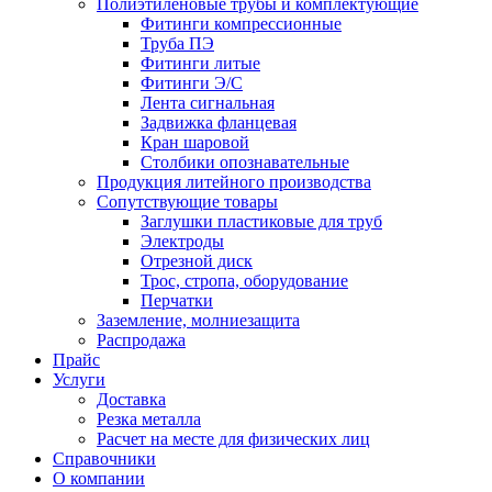
Полиэтиленовые трубы и комплектующие
Фитинги компрессионные
Труба ПЭ
Фитинги литые
Фитинги Э/С
Лента сигнальная
Задвижка фланцевая
Кран шаровой
Столбики опознавательные
Продукция литейного производства
Сопутствующие товары
Заглушки пластиковые для труб
Электроды
Отрезной диск
Трос, стропа, оборудование
Перчатки
Заземление, молниезащита
Распродажа
Прайс
Услуги
Доставка
Резка металла
Расчет на месте для физических лиц
Справочники
О компании