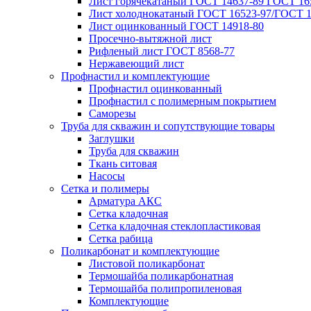
Лист горячекатаный ГОСТ 14637-89 ГОСТ 165
Лист холоднокатаный ГОСТ 16523-97/ГОСТ 1
Лист оцинкованный ГОСТ 14918-80
Просечно-вытяжной лист
Рифленый лист ГОСТ 8568-77
Нержавеющий лист
Профнастил и комплектующие
Профнастил оцинкованный
Профнастил с полимерным покрытием
Саморезы
Труба для скважин и сопутствующие товары
Заглушки
Труба для скважин
Ткань ситовая
Насосы
Сетка и полимеры
Арматура АКС
Сетка кладочная
Сетка кладочная стеклопластиковая
Сетка рабица
Поликарбонат и комплектующие
Листовой поликарбонат
Термошайба поликарбонатная
Термошайба полипропиленовая
Комплектующие