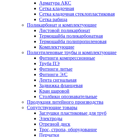
Арматура АКС
Сетка кладочная
Сетка кладочная стеклопластиковая
Сетка рабица
Поликарбонат и комплектующие
Листовой поликарбонат
Термошайба поликарбонатная
Термошайба полипропиленовая
Комплектующие
Полиэтиленовые трубы и комплектующие
Фитинги компрессионные
Труба ПЭ
Фитинги литые
Фитинги Э/С
Лента сигнальная
Задвижка фланцевая
Кран шаровой
Столбики опознавательные
Продукция литейного производства
Сопутствующие товары
Заглушки пластиковые для труб
Электроды
Отрезной диск
Трос, стропа, оборудование
Перчатки