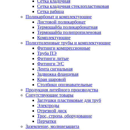
Сетка кладочная
Сетка кладочная стеклопластиковая
Сетка рабица
Поликарбонат и комплектующие
Листовой поликарбонат
Термошайба поликарбонатная
Термошайба полипропиленовая
Комплектующие
Полиэтиленовые трубы и комплектующие
Фитинги компрессионные
Труба ПЭ
Фитинги литые
Фитинги Э/С
Лента сигнальная
Задвижка фланцевая
Кран шаровой
Столбики опознавательные
Продукция литейного производства
Сопутствующие товары
Заглушки пластиковые для труб
Электроды
Отрезной диск
Трос, стропа, оборудование
Перчатки
Заземление, молниезащита