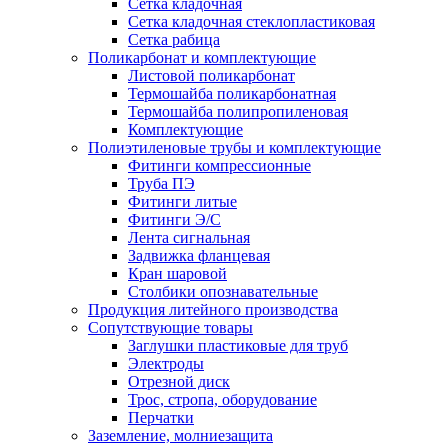
Сетка кладочная
Сетка кладочная стеклопластиковая
Сетка рабица
Поликарбонат и комплектующие
Листовой поликарбонат
Термошайба поликарбонатная
Термошайба полипропиленовая
Комплектующие
Полиэтиленовые трубы и комплектующие
Фитинги компрессионные
Труба ПЭ
Фитинги литые
Фитинги Э/С
Лента сигнальная
Задвижка фланцевая
Кран шаровой
Столбики опознавательные
Продукция литейного производства
Сопутствующие товары
Заглушки пластиковые для труб
Электроды
Отрезной диск
Трос, стропа, оборудование
Перчатки
Заземление, молниезащита