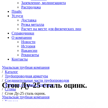
Заземление, молниезащита
Распродажа
Прайс
Услуги
Доставка
Резка металла
Расчет на месте для физических лиц
Справочники
О компании
Новости
История
Вакансии
Реквизиты
Контакты
Уральская трубная компания
/
Каталог
/
Трубопроводная арматура
/
Соединительные части трубопроводов
Сгон Ду-25 сталь оцинк.
/
Фитинги стальные резьбовые
/
Сгоны
/
Сгон Ду-25 сталь оцинк.
Уральская трубная компания
/
Каталог
/
Трубопроводная арматура