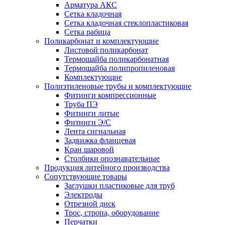
Арматура АКС
Сетка кладочная
Сетка кладочная стеклопластиковая
Сетка рабица
Поликарбонат и комплектующие
Листовой поликарбонат
Термошайба поликарбонатная
Термошайба полипропиленовая
Комплектующие
Полиэтиленовые трубы и комплектующие
Фитинги компрессионные
Труба ПЭ
Фитинги литые
Фитинги Э/С
Лента сигнальная
Задвижка фланцевая
Кран шаровой
Столбики опознавательные
Продукция литейного производства
Сопутствующие товары
Заглушки пластиковые для труб
Электроды
Отрезной диск
Трос, стропа, оборудование
Перчатки