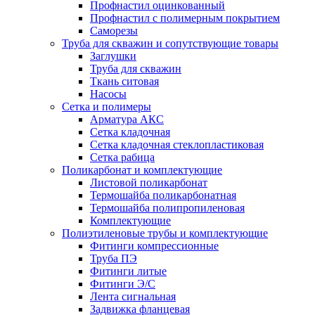
Профнастил оцинкованный
Профнастил с полимерным покрытием
Саморезы
Труба для скважин и сопутствующие товары
Заглушки
Труба для скважин
Ткань ситовая
Насосы
Сетка и полимеры
Арматура АКС
Сетка кладочная
Сетка кладочная стеклопластиковая
Сетка рабица
Поликарбонат и комплектующие
Листовой поликарбонат
Термошайба поликарбонатная
Термошайба полипропиленовая
Комплектующие
Полиэтиленовые трубы и комплектующие
Фитинги компрессионные
Труба ПЭ
Фитинги литые
Фитинги Э/С
Лента сигнальная
Задвижка фланцевая