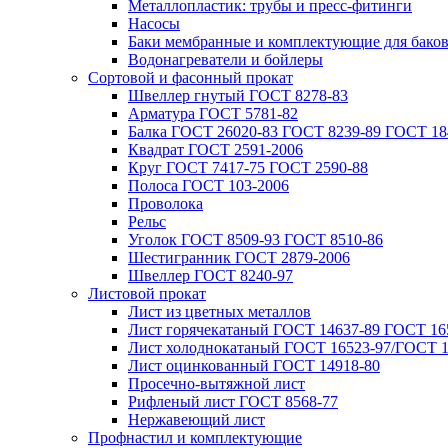
Металлопластик: трубы и пресс-фитинги
Насосы
Баки мембранные и комплектующие для бако
Водонагреватели и бойлеры
Сортовой и фасонный прокат
Швеллер гнутый ГОСТ 8278-83
Арматура ГОСТ 5781-82
Балка ГОСТ 26020-83 ГОСТ 8239-89 ГОСТ 18
Квадрат ГОСТ 2591-2006
Круг ГОСТ 7417-75 ГОСТ 2590-88
Полоса ГОСТ 103-2006
Проволока
Рельс
Уголок ГОСТ 8509-93 ГОСТ 8510-86
Шестигранник ГОСТ 2879-2006
Швеллер ГОСТ 8240-97
Листовой прокат
Лист из цветных металлов
Лист горячекатаный ГОСТ 14637-89 ГОСТ 165
Лист холоднокатаный ГОСТ 16523-97/ГОСТ 1
Лист оцинкованный ГОСТ 14918-80
Просечно-вытяжной лист
Рифленый лист ГОСТ 8568-77
Нержавеющий лист
Профнастил и комплектующие