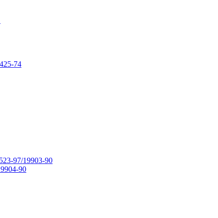
в
425-74
23-97/19903-90
9904-90