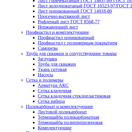
Лист горячекатаный ГОСТ 14637-89 ГОСТ 165
Лист холоднокатаный ГОСТ 16523-97/ГОСТ 1
Лист оцинкованный ГОСТ 14918-80
Просечно-вытяжной лист
Рифленый лист ГОСТ 8568-77
Нержавеющий лист
Профнастил и комплектующие
Профнастил оцинкованный
Профнастил с полимерным покрытием
Саморезы
Труба для скважин и сопутствующие товары
Заглушки
Труба для скважин
Ткань ситовая
Насосы
Сетка и полимеры
Арматура АКС
Сетка кладочная
Сетка кладочная стеклопластиковая
Сетка рабица
Поликарбонат и комплектующие
Листовой поликарбонат
Термошайба поликарбонатная
Термошайба полипропиленовая
Комплектующие