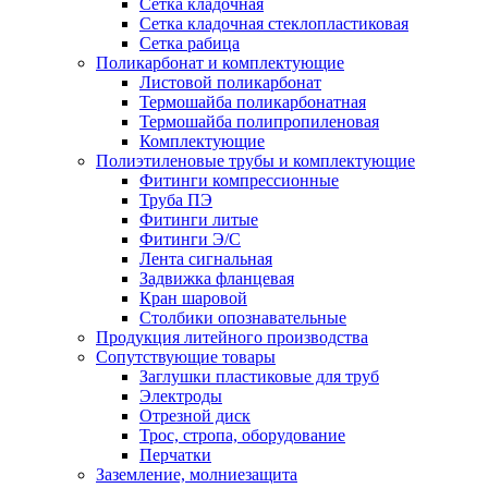
Сетка кладочная
Сетка кладочная стеклопластиковая
Сетка рабица
Поликарбонат и комплектующие
Листовой поликарбонат
Термошайба поликарбонатная
Термошайба полипропиленовая
Комплектующие
Полиэтиленовые трубы и комплектующие
Фитинги компрессионные
Труба ПЭ
Фитинги литые
Фитинги Э/С
Лента сигнальная
Задвижка фланцевая
Кран шаровой
Столбики опознавательные
Продукция литейного производства
Сопутствующие товары
Заглушки пластиковые для труб
Электроды
Отрезной диск
Трос, стропа, оборудование
Перчатки
Заземление, молниезащита