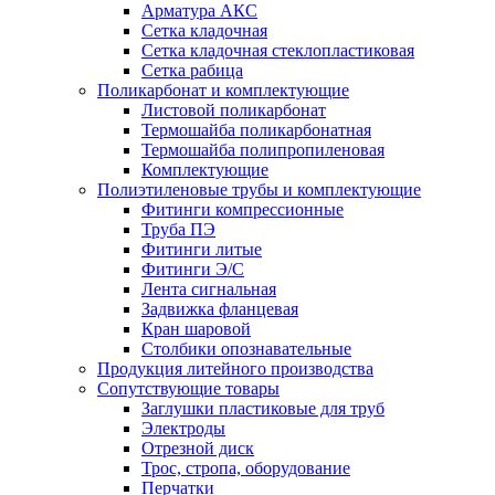
Арматура АКС
Сетка кладочная
Сетка кладочная стеклопластиковая
Сетка рабица
Поликарбонат и комплектующие
Листовой поликарбонат
Термошайба поликарбонатная
Термошайба полипропиленовая
Комплектующие
Полиэтиленовые трубы и комплектующие
Фитинги компрессионные
Труба ПЭ
Фитинги литые
Фитинги Э/С
Лента сигнальная
Задвижка фланцевая
Кран шаровой
Столбики опознавательные
Продукция литейного производства
Сопутствующие товары
Заглушки пластиковые для труб
Электроды
Отрезной диск
Трос, стропа, оборудование
Перчатки