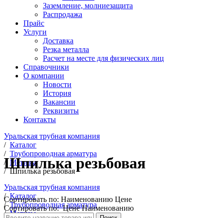
Заземление, молниезащита
Распродажа
Прайс
Услуги
Доставка
Резка металла
Расчет на месте для физических лиц
Справочники
О компании
Новости
История
Вакансии
Реквизиты
Контакты
Уральская трубная компания
/
Каталог
/
Трубопроводная арматура
Шпилька резьбовая
/
Метизы
/
Шпилька резьбовая
Уральская трубная компания
/
Каталог
Сортировать по:
Наименованию
Цене
/
Трубопроводная арматура
Сортировать по:
Цене
Наименованию
/
Метизы
Поиск