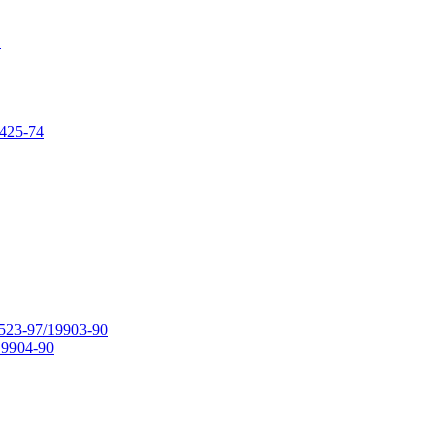
в
425-74
23-97/19903-90
9904-90