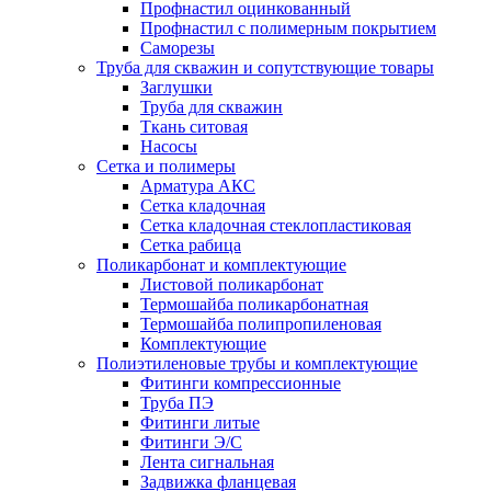
Профнастил оцинкованный
Профнастил с полимерным покрытием
Саморезы
Труба для скважин и сопутствующие товары
Заглушки
Труба для скважин
Ткань ситовая
Насосы
Сетка и полимеры
Арматура АКС
Сетка кладочная
Сетка кладочная стеклопластиковая
Сетка рабица
Поликарбонат и комплектующие
Листовой поликарбонат
Термошайба поликарбонатная
Термошайба полипропиленовая
Комплектующие
Полиэтиленовые трубы и комплектующие
Фитинги компрессионные
Труба ПЭ
Фитинги литые
Фитинги Э/С
Лента сигнальная
Задвижка фланцевая