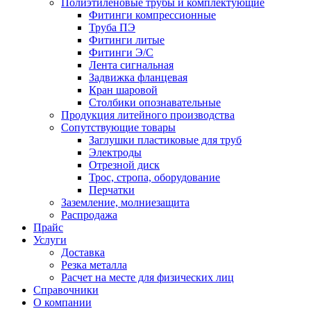
Полиэтиленовые трубы и комплектующие
Фитинги компрессионные
Труба ПЭ
Фитинги литые
Фитинги Э/С
Лента сигнальная
Задвижка фланцевая
Кран шаровой
Столбики опознавательные
Продукция литейного производства
Сопутствующие товары
Заглушки пластиковые для труб
Электроды
Отрезной диск
Трос, стропа, оборудование
Перчатки
Заземление, молниезащита
Распродажа
Прайс
Услуги
Доставка
Резка металла
Расчет на месте для физических лиц
Справочники
О компании