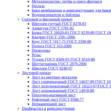
Металлопластик: трубы и пресс-фитинги
Насосы
Баки мембранные и комплектующие для бако
Водонагреватели и бойлеры
Сортовой и фасонный прокат
Швеллер гнутый ГОСТ 8278-83
Арматура ГОСТ 5781-82
Балка ГОСТ 26020-83 ГОСТ 8239-89 ГОСТ 18
Квадрат ГОСТ 2591-2006
Круг ГОСТ 7417-75 ГОСТ 2590-88
Полоса ГОСТ 103-2006
Проволока
Рельс
Уголок ГОСТ 8509-93 ГОСТ 8510-86
Шестигранник ГОСТ 2879-2006
Швеллер ГОСТ 8240-97
Листовой прокат
Лист из цветных металлов
Лист горячекатаный ГОСТ 14637-89 ГОСТ 165
Лист холоднокатаный ГОСТ 16523-97/ГОСТ 1
Лист оцинкованный ГОСТ 14918-80
Просечно-вытяжной лист
Рифленый лист ГОСТ 8568-77
Нержавеющий лист
Профнастил и комплектующие