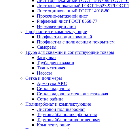
Лист горячекатаный ГОСТ 14637-89 ГОСТ 165
Лист холоднокатаный ГОСТ 16523-97/ГОСТ 1
Лист оцинкованный ГОСТ 14918-80
Просечно-вытяжной лист
Рифленый лист ГОСТ 8568-77
Нержавеющий лист
Профнастил и комплектующие
Профнастил оцинкованный
Профнастил с полимерным покрытием
Саморезы
Труба для скважин и сопутствующие товары
Заглушки
Труба для скважин
Ткань ситовая
Насосы
Сетка и полимеры
Арматура АКС
Сетка кладочная
Сетка кладочная стеклопластиковая
Сетка рабица
Поликарбонат и комплектующие
Листовой поликарбонат
Термошайба поликарбонатная
Термошайба полипропиленовая
Комплектующие