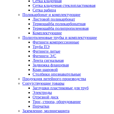
Сетка кладочная
Сетка кладочная стеклопластиковая
Сетка рабица
Поликарбонат и комплектующие
Листовой поликарбонат
Термошайба поликарбонатная
Термошайба полипропиленовая
Комплектующие
Полиэтиленовые трубы и комплектующие
Фитинги компрессионные
Труба ПЭ
Фитинги литые
Фитинги Э/С
Лента сигнальная
Задвижка фланцевая
Кран шаровой
Столбики опознавательные
Продукция литейного производства
Сопутствующие товары
Заглушки пластиковые для труб
Электроды
Отрезной диск
Трос, стропа, оборудование
Перчатки
Заземление, молниезащита