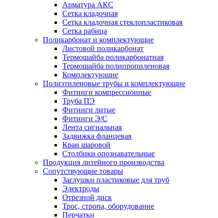
Арматура АКС
Сетка кладочная
Сетка кладочная стеклопластиковая
Сетка рабица
Поликарбонат и комплектующие
Листовой поликарбонат
Термошайба поликарбонатная
Термошайба полипропиленовая
Комплектующие
Полиэтиленовые трубы и комплектующие
Фитинги компрессионные
Труба ПЭ
Фитинги литые
Фитинги Э/С
Лента сигнальная
Задвижка фланцевая
Кран шаровой
Столбики опознавательные
Продукция литейного производства
Сопутствующие товары
Заглушки пластиковые для труб
Электроды
Отрезной диск
Трос, стропа, оборудование
Перчатки