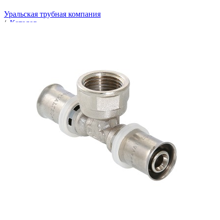
Уральская трубная компания
/
Каталог
/
Трубопроводная арматура
/
Металлопластик: трубы и пресс-фитинги
/
Тройники пресс
/
Тройник латунь Дн20х1/2"х20 пресс ВР Valtec
VTm.232.N.200420