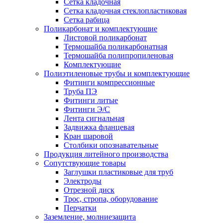
Сетка кладочная
Сетка кладочная стеклопластиковая
Сетка рабица
Поликарбонат и комплектующие
Листовой поликарбонат
Термошайба поликарбонатная
Термошайба полипропиленовая
Комплектующие
Полиэтиленовые трубы и комплектующие
Фитинги компрессионные
Труба ПЭ
Фитинги литые
Фитинги Э/С
Лента сигнальная
Задвижка фланцевая
Кран шаровой
Столбики опознавательные
Продукция литейного производства
Сопутствующие товары
Заглушки пластиковые для труб
Электроды
Отрезной диск
Трос, стропа, оборудование
Перчатки
Заземление, молниезащита