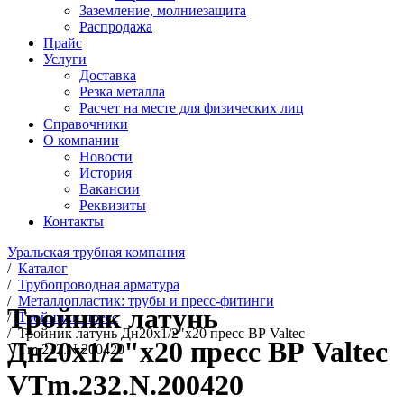
Заземление, молниезащита
Распродажа
Прайс
Услуги
Доставка
Резка металла
Расчет на месте для физических лиц
Справочники
О компании
Новости
История
Вакансии
Реквизиты
Контакты
Уральская трубная компания
/
Каталог
/
Трубопроводная арматура
/
Металлопластик: трубы и пресс-фитинги
Тройник латунь
/
Тройники пресс
/
Тройник латунь Дн20х1/2"х20 пресс ВР Valtec
Дн20х1/2"х20 пресс ВР Valtec
VTm.232.N.200420
VTm.232.N.200420