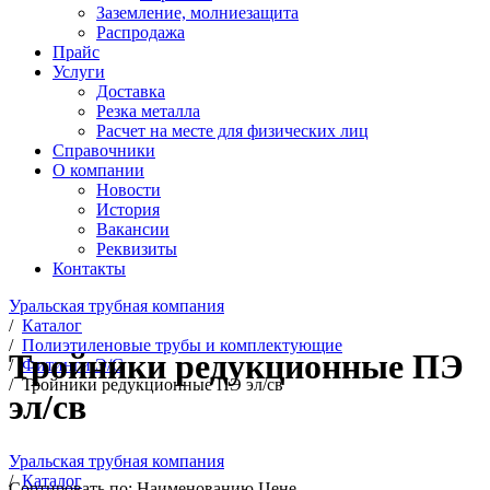
Заземление, молниезащита
Распродажа
Прайс
Услуги
Доставка
Резка металла
Расчет на месте для физических лиц
Справочники
О компании
Новости
История
Вакансии
Реквизиты
Контакты
Уральская трубная компания
/
Каталог
/
Полиэтиленовые трубы и комплектующие
Тройники редукционные ПЭ
/
Фитинги Э/С
/
Тройники редукционные ПЭ эл/св
эл/св
Уральская трубная компания
/
Каталог
Сортировать по:
Наименованию
Цене