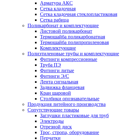
Арматура АКС
Сетка кладочная
Сетка кладочная стеклопластиковая
Сетка рабица
Поликарбонат и комплектующие
Листовой поликарбонат
Термошайба поликарбонатная
Термошайба полипропиленовая
Комплектующие
Полиэтиленовые трубы и комплектующие
Фитинги компрессионные
Труба ПЭ
Фитинги литые
Фитинги Э/С
Лента сигнальная
Задвижка фланцевая
Кран шаровой
Столбики опознавательные
Продукция литейного производства
Сопутствующие товары
Заглушки пластиковые для труб
Электроды
Отрезной диск
Трос, стропа, оборудование
Перчатки