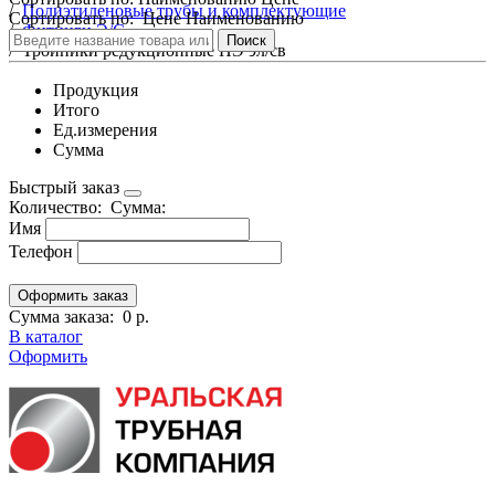
/
Полиэтиленовые трубы и комплектующие
Сортировать по:
Цене
Наименованию
/
Фитинги Э/С
Поиск
/
Тройники редукционные ПЭ эл/св
Продукция
Итого
Ед.измерения
Сумма
Быстрый заказ
Количество:
Сумма:
Имя
Телефон
Сумма заказа:
0 р.
В каталог
Оформить