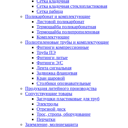
Сетка кладочная
Сетка кладочная стеклопластиковая
Сетка рабица
Поликарбонат и комплектующие
Листовой поликарбонат
Термошайба поликарбонатная
Термошайба полипропиленовая
Комплектующие
Полиэтиленовые трубы и комплектующие
Фитинги компрессионные
Труба ПЭ
Фитинги литые
Фитинги Э/С
Лента сигнальная
Задвижка фланцевая
Кран шаровой
Столбики опознавательные
Продукция литейного производства
Сопутствующие товары
Заглушки пластиковые для труб
Электроды
Отрезной диск
Трос, стропа, оборудование
Перчатки
Заземление, молниезащита