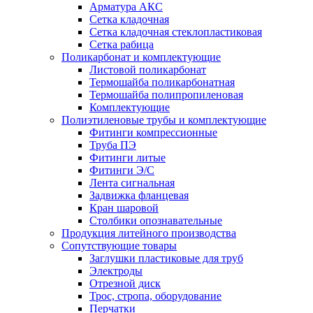
Арматура АКС
Сетка кладочная
Сетка кладочная стеклопластиковая
Сетка рабица
Поликарбонат и комплектующие
Листовой поликарбонат
Термошайба поликарбонатная
Термошайба полипропиленовая
Комплектующие
Полиэтиленовые трубы и комплектующие
Фитинги компрессионные
Труба ПЭ
Фитинги литые
Фитинги Э/С
Лента сигнальная
Задвижка фланцевая
Кран шаровой
Столбики опознавательные
Продукция литейного производства
Сопутствующие товары
Заглушки пластиковые для труб
Электроды
Отрезной диск
Трос, стропа, оборудование
Перчатки