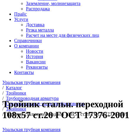
Заземление, молниезащита
Распродажа
Прайс
Услуги
Доставка
Резка металла
Расчет на месте для физических лиц
Справочники
О компании
Новости
История
Вакансии
Реквизиты
Контакты
Уральская трубная компания
/
Каталог
/
Тройники
/
Трубопроводная арматура
Тройник стальн. переходной
/
Соединительные части трубопроводов
/
Тройники
108х57 ст.20 ГОСТ 17376-2001
/
Тройник стальн. переходной 108х57 ст.20 ГОСТ 17376-2001
Уральская трубная компания