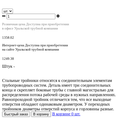
Розничная цена
Доступна при приобретении
в офисе Уральской трубной компании
1358.02
Интернет-цена
Доступна при приобретении
на сайте Уральской трубной компании
1249.38
Штук -
Стальные тройники относятся к соединительным элементам
трубопроводных систем. Деталь имеет три соединительных
конца и скрепляет боковые трубы с главной магистралью для
распределения потока рабочей среды в нужных направлениях.
Равнопроходной тройник отличается тем, что все выходные
отверстия обладают одинаковым диаметром. У переходных
тройников диаметры отверстий корпуса и горловины разные.
В корзине
0
шт.
Быстрый заказ
В корзину