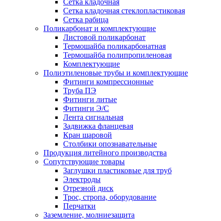
Сетка кладочная
Сетка кладочная стеклопластиковая
Сетка рабица
Поликарбонат и комплектующие
Листовой поликарбонат
Термошайба поликарбонатная
Термошайба полипропиленовая
Комплектующие
Полиэтиленовые трубы и комплектующие
Фитинги компрессионные
Труба ПЭ
Фитинги литые
Фитинги Э/С
Лента сигнальная
Задвижка фланцевая
Кран шаровой
Столбики опознавательные
Продукция литейного производства
Сопутствующие товары
Заглушки пластиковые для труб
Электроды
Отрезной диск
Трос, стропа, оборудование
Перчатки
Заземление, молниезащита