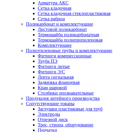
Арматура АКС
Сетка кладочная
Сетка кладочная стеклопластиковая
Сетка рабица
Поликарбонат и комплектующие
Листовой поликарбонат
Термошайба поликарбонатная
Термошайба полипропиленовая
Комплектующие
Полиэтиленовые трубы и комплектующие
Фитинги компрессионные
Труба ПЭ
Фитинги литые
Фитинги Э/С
Лента сигнальная
Задвижка фланцевая
Кран шаровой
Столбики опознавательные
Продукция литейного производства
Сопутствующие товары
Заглушки пластиковые для труб
Электроды
Отрезной диск
Трос, стропа, оборудование
Перчатки