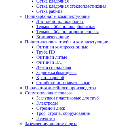
Сетка кладочная
Сетка кладочная стеклопластиковая
Сетка рабица
Поликарбонат и комплектующие
Листовой поликарбонат
Термошайба поликарбонатная
Термошайба полипропиленовая
Комплектующие
Полиэтиленовые трубы и комплектующие
Фитинги компрессионные
Труба ПЭ
Фитинги литые
Фитинги Э/С
Лента сигнальная
Задвижка фланцевая
Кран шаровой
Столбики опознавательные
Продукция литейного производства
Сопутствующие товары
Заглушки пластиковые для труб
Электроды
Отрезной диск
Трос, стропа, оборудование
Перчатки
Заземление, молниезащита