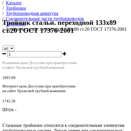
/
Каталог
/
Тройники
/
Трубопроводная арматура
/
Соединительные части трубопроводов
Тройник стальн. переходной 133х89
/
Тройники
ст.20 ГОСТ 17376-2001
/
Тройник стальн. переходной 133х89 ст.20 ГОСТ 17376-2001
Розничная цена
Доступна при приобретении
в офисе Уральской трубной компании
1893.89
Интернет-цена
Доступна при приобретении
на сайте Уральской трубной компании
1742.38
Штук -
Стальные тройники относятся к соединительным элементам
трубопроводных систем. Деталь имеет три соединительных