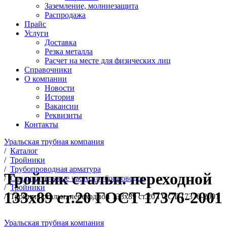
Заземление, молниезащита
Распродажа
Прайс
Услуги
Доставка
Резка металла
Расчет на месте для физических лиц
Справочники
О компании
Новости
История
Вакансии
Реквизиты
Контакты
Уральская трубная компания
/
Каталог
/
Тройники
/
Трубопроводная арматура
Тройник стальн. переходной
/
Соединительные части трубопроводов
/
Тройники
133х89 ст.20 ГОСТ 17376-2001
/
Тройник стальн. переходной 133х89 ст.20 ГОСТ 17376-2001
Уральская трубная компания