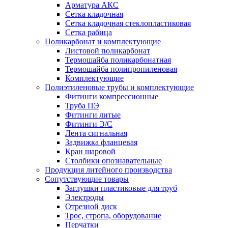
Арматура АКС
Сетка кладочная
Сетка кладочная стеклопластиковая
Сетка рабица
Поликарбонат и комплектующие
Листовой поликарбонат
Термошайба поликарбонатная
Термошайба полипропиленовая
Комплектующие
Полиэтиленовые трубы и комплектующие
Фитинги компрессионные
Труба ПЭ
Фитинги литые
Фитинги Э/С
Лента сигнальная
Задвижка фланцевая
Кран шаровой
Столбики опознавательные
Продукция литейного производства
Сопутствующие товары
Заглушки пластиковые для труб
Электроды
Отрезной диск
Трос, стропа, оборудование
Перчатки