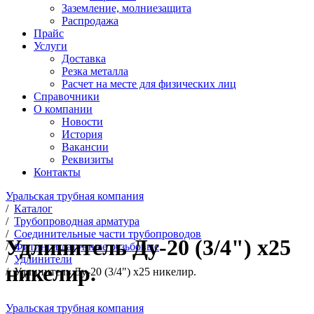
Заземление, молниезащита
Распродажа
Прайс
Услуги
Доставка
Резка металла
Расчет на месте для физических лиц
Справочники
О компании
Новости
История
Вакансии
Реквизиты
Контакты
Уральская трубная компания
/
Каталог
/
Трубопроводная арматура
/
Соединительные части трубопроводов
Удлинитель Ду-20 (3/4") х25
/
Фитинги латунные резьбовые
/
Удлинители
никелир.
/
Удлинитель Ду-20 (3/4") х25 никелир.
Уральская трубная компания