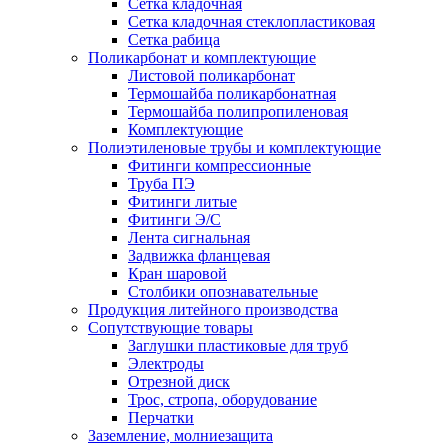
Сетка кладочная
Сетка кладочная стеклопластиковая
Сетка рабица
Поликарбонат и комплектующие
Листовой поликарбонат
Термошайба поликарбонатная
Термошайба полипропиленовая
Комплектующие
Полиэтиленовые трубы и комплектующие
Фитинги компрессионные
Труба ПЭ
Фитинги литые
Фитинги Э/С
Лента сигнальная
Задвижка фланцевая
Кран шаровой
Столбики опознавательные
Продукция литейного производства
Сопутствующие товары
Заглушки пластиковые для труб
Электроды
Отрезной диск
Трос, стропа, оборудование
Перчатки
Заземление, молниезащита