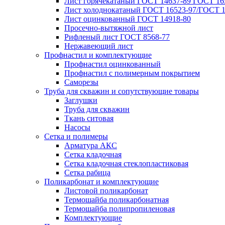
Лист горячекатаный ГОСТ 14637-89 ГОСТ 165
Лист холоднокатаный ГОСТ 16523-97/ГОСТ 1
Лист оцинкованный ГОСТ 14918-80
Просечно-вытяжной лист
Рифленый лист ГОСТ 8568-77
Нержавеющий лист
Профнастил и комплектующие
Профнастил оцинкованный
Профнастил с полимерным покрытием
Саморезы
Труба для скважин и сопутствующие товары
Заглушки
Труба для скважин
Ткань ситовая
Насосы
Сетка и полимеры
Арматура АКС
Сетка кладочная
Сетка кладочная стеклопластиковая
Сетка рабица
Поликарбонат и комплектующие
Листовой поликарбонат
Термошайба поликарбонатная
Термошайба полипропиленовая
Комплектующие