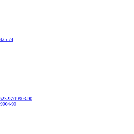
в
425-74
23-97/19903-90
9904-90