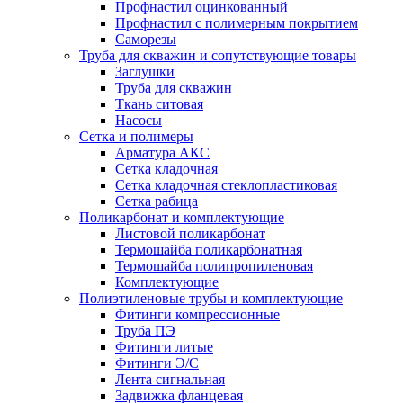
Профнастил оцинкованный
Профнастил с полимерным покрытием
Саморезы
Труба для скважин и сопутствующие товары
Заглушки
Труба для скважин
Ткань ситовая
Насосы
Сетка и полимеры
Арматура АКС
Сетка кладочная
Сетка кладочная стеклопластиковая
Сетка рабица
Поликарбонат и комплектующие
Листовой поликарбонат
Термошайба поликарбонатная
Термошайба полипропиленовая
Комплектующие
Полиэтиленовые трубы и комплектующие
Фитинги компрессионные
Труба ПЭ
Фитинги литые
Фитинги Э/С
Лента сигнальная
Задвижка фланцевая