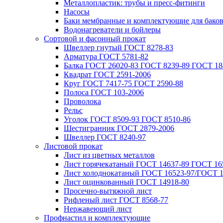
Металлопластик: трубы и пресс-фитинги
Насосы
Баки мембранные и комплектующие для бако
Водонагреватели и бойлеры
Сортовой и фасонный прокат
Швеллер гнутый ГОСТ 8278-83
Арматура ГОСТ 5781-82
Балка ГОСТ 26020-83 ГОСТ 8239-89 ГОСТ 18
Квадрат ГОСТ 2591-2006
Круг ГОСТ 7417-75 ГОСТ 2590-88
Полоса ГОСТ 103-2006
Проволока
Рельс
Уголок ГОСТ 8509-93 ГОСТ 8510-86
Шестигранник ГОСТ 2879-2006
Швеллер ГОСТ 8240-97
Листовой прокат
Лист из цветных металлов
Лист горячекатаный ГОСТ 14637-89 ГОСТ 165
Лист холоднокатаный ГОСТ 16523-97/ГОСТ 1
Лист оцинкованный ГОСТ 14918-80
Просечно-вытяжной лист
Рифленый лист ГОСТ 8568-77
Нержавеющий лист
Профнастил и комплектующие