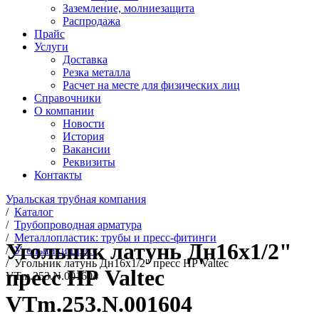
Заземление, молниезащита
Распродажа
Прайс
Услуги
Доставка
Резка металла
Расчет на месте для физических лиц
Справочники
О компании
Новости
История
Вакансии
Реквизиты
Контакты
Уральская трубная компания
/
Каталог
/
Трубопроводная арматура
/
Металлопластик: трубы и пресс-фитинги
Угольник латунь Дн16х1/2"
/
Угольники пресс
/
Угольник латунь Дн16х1/2" пресс НР Valtec
пресс НР Valtec
VTm.253.N.001604
VTm.253.N.001604