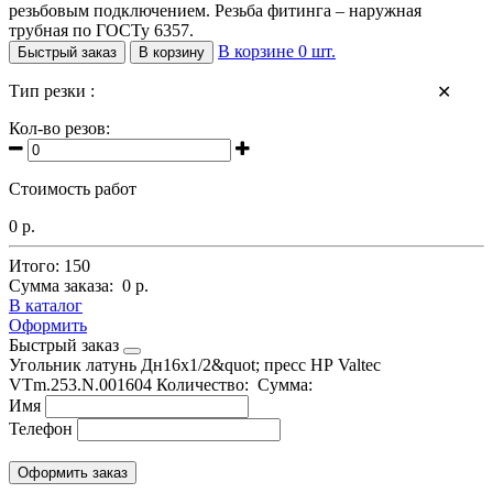
резьбовым подключением. Резьба фитинга – наружная
трубная по ГОСТу 6357.
В корзине
0
шт.
Быстрый заказ
В корзину
Тип резки :
✕
Кол-во резов:
Стоимость работ
0 р.
Итого:
150
Сумма заказа:
0 р.
В каталог
Оформить
Быстрый заказ
Угольник латунь Дн16х1/2&quot; пресс НР Valtec
VTm.253.N.001604
Количество:
Сумма:
Имя
Телефон