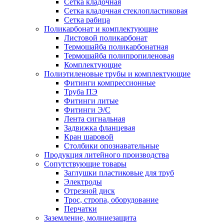
Сетка кладочная
Сетка кладочная стеклопластиковая
Сетка рабица
Поликарбонат и комплектующие
Листовой поликарбонат
Термошайба поликарбонатная
Термошайба полипропиленовая
Комплектующие
Полиэтиленовые трубы и комплектующие
Фитинги компрессионные
Труба ПЭ
Фитинги литые
Фитинги Э/С
Лента сигнальная
Задвижка фланцевая
Кран шаровой
Столбики опознавательные
Продукция литейного производства
Сопутствующие товары
Заглушки пластиковые для труб
Электроды
Отрезной диск
Трос, стропа, оборудование
Перчатки
Заземление, молниезащита