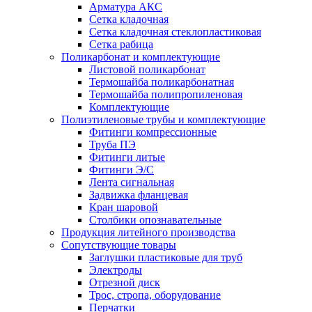
Арматура АКС
Сетка кладочная
Сетка кладочная стеклопластиковая
Сетка рабица
Поликарбонат и комплектующие
Листовой поликарбонат
Термошайба поликарбонатная
Термошайба полипропиленовая
Комплектующие
Полиэтиленовые трубы и комплектующие
Фитинги компрессионные
Труба ПЭ
Фитинги литые
Фитинги Э/С
Лента сигнальная
Задвижка фланцевая
Кран шаровой
Столбики опознавательные
Продукция литейного производства
Сопутствующие товары
Заглушки пластиковые для труб
Электроды
Отрезной диск
Трос, стропа, оборудование
Перчатки