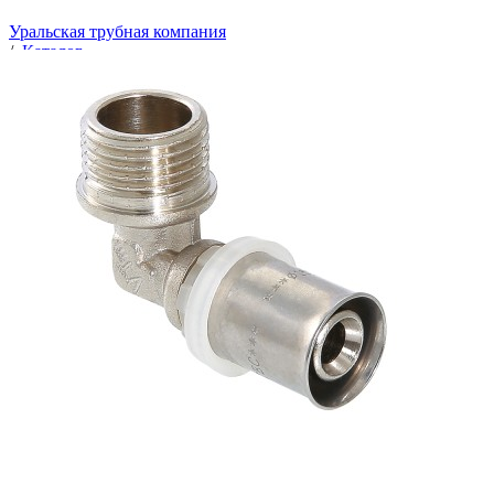
Уральская трубная компания
/
Каталог
/
Трубопроводная арматура
/
Металлопластик: трубы и пресс-фитинги
/
Угольники пресс
/
Угольник латунь Дн16х1/2" пресс НР Valtec
VTm.253.N.001604