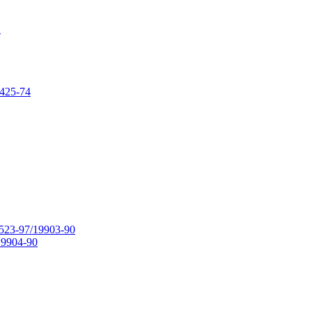
в
425-74
23-97/19903-90
9904-90