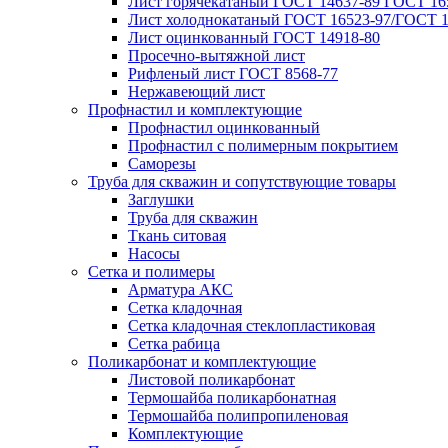
Лист горячекатаный ГОСТ 14637-89 ГОСТ 165
Лист холоднокатаный ГОСТ 16523-97/ГОСТ 1
Лист оцинкованный ГОСТ 14918-80
Просечно-вытяжной лист
Рифленый лист ГОСТ 8568-77
Нержавеющий лист
Профнастил и комплектующие
Профнастил оцинкованный
Профнастил с полимерным покрытием
Саморезы
Труба для скважин и сопутствующие товары
Заглушки
Труба для скважин
Ткань ситовая
Насосы
Сетка и полимеры
Арматура АКС
Сетка кладочная
Сетка кладочная стеклопластиковая
Сетка рабица
Поликарбонат и комплектующие
Листовой поликарбонат
Термошайба поликарбонатная
Термошайба полипропиленовая
Комплектующие