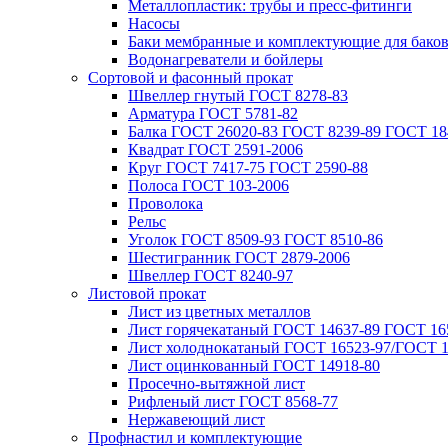
Металлопластик: трубы и пресс-фитинги
Насосы
Баки мембранные и комплектующие для бако
Водонагреватели и бойлеры
Сортовой и фасонный прокат
Швеллер гнутый ГОСТ 8278-83
Арматура ГОСТ 5781-82
Балка ГОСТ 26020-83 ГОСТ 8239-89 ГОСТ 18
Квадрат ГОСТ 2591-2006
Круг ГОСТ 7417-75 ГОСТ 2590-88
Полоса ГОСТ 103-2006
Проволока
Рельс
Уголок ГОСТ 8509-93 ГОСТ 8510-86
Шестигранник ГОСТ 2879-2006
Швеллер ГОСТ 8240-97
Листовой прокат
Лист из цветных металлов
Лист горячекатаный ГОСТ 14637-89 ГОСТ 165
Лист холоднокатаный ГОСТ 16523-97/ГОСТ 1
Лист оцинкованный ГОСТ 14918-80
Просечно-вытяжной лист
Рифленый лист ГОСТ 8568-77
Нержавеющий лист
Профнастил и комплектующие