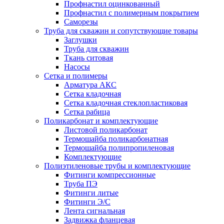
Профнастил оцинкованный
Профнастил с полимерным покрытием
Саморезы
Труба для скважин и сопутствующие товары
Заглушки
Труба для скважин
Ткань ситовая
Насосы
Сетка и полимеры
Арматура АКС
Сетка кладочная
Сетка кладочная стеклопластиковая
Сетка рабица
Поликарбонат и комплектующие
Листовой поликарбонат
Термошайба поликарбонатная
Термошайба полипропиленовая
Комплектующие
Полиэтиленовые трубы и комплектующие
Фитинги компрессионные
Труба ПЭ
Фитинги литые
Фитинги Э/С
Лента сигнальная
Задвижка фланцевая