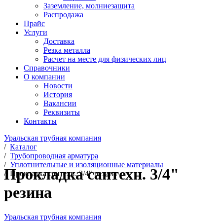
Заземление, молниезащита
Распродажа
Прайс
Услуги
Доставка
Резка металла
Расчет на месте для физических лиц
Справочники
О компании
Новости
История
Вакансии
Реквизиты
Контакты
Уральская трубная компания
/
Каталог
/
Трубопроводная арматура
/
Уплотнительные и изоляционные материалы
Прокладка сантехн. 3/4"
/
Прокладка сантехн. 3/4" резина
резина
Уральская трубная компания