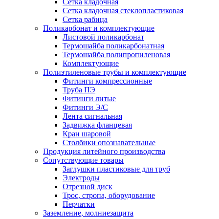
Сетка кладочная
Сетка кладочная стеклопластиковая
Сетка рабица
Поликарбонат и комплектующие
Листовой поликарбонат
Термошайба поликарбонатная
Термошайба полипропиленовая
Комплектующие
Полиэтиленовые трубы и комплектующие
Фитинги компрессионные
Труба ПЭ
Фитинги литые
Фитинги Э/С
Лента сигнальная
Задвижка фланцевая
Кран шаровой
Столбики опознавательные
Продукция литейного производства
Сопутствующие товары
Заглушки пластиковые для труб
Электроды
Отрезной диск
Трос, стропа, оборудование
Перчатки
Заземление, молниезащита