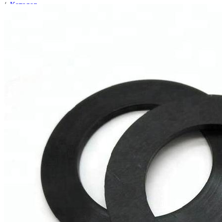
/
Каталог
/
Трубопроводная арматура
/
Уплотнительные и изоляционные материалы
/
Прокладка сантехн. 3/4" резина