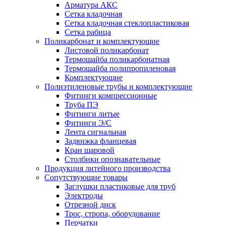
Арматура АКС
Сетка кладочная
Сетка кладочная стеклопластиковая
Сетка рабица
Поликарбонат и комплектующие
Листовой поликарбонат
Термошайба поликарбонатная
Термошайба полипропиленовая
Комплектующие
Полиэтиленовые трубы и комплектующие
Фитинги компрессионные
Труба ПЭ
Фитинги литые
Фитинги Э/С
Лента сигнальная
Задвижка фланцевая
Кран шаровой
Столбики опознавательные
Продукция литейного производства
Сопутствующие товары
Заглушки пластиковые для труб
Электроды
Отрезной диск
Трос, стропа, оборудование
Перчатки