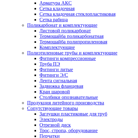
Арматура АКС
Сетка кладочная
Сетка кладочная стеклопластиковая
Сетка рабица
Поликарбонат и комплектующие
Листовой поликарбонат
Термошайба поликарбонатная
Термошайба полипропиленовая
Комплектующие
Полиэтиленовые трубы и комплектующие
Фитинги компрессионные
Труба ПЭ
Фитинги литые
Фитинги Э/С
Лента сигнальная
Задвижка фланцевая
Кран шаровой
Столбики опознавательные
Продукция литейного производства
Сопутствующие товары
Заглушки пластиковые для труб
Электроды
Отрезной диск
Трос, стропа, оборудование
Перчатки