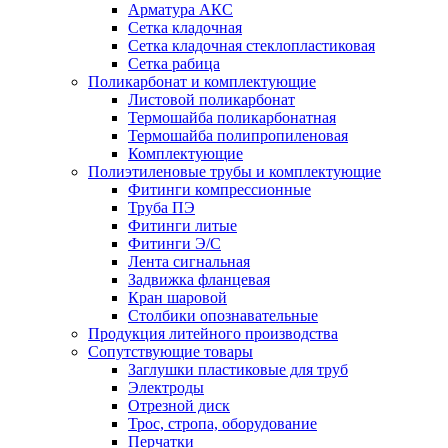
Арматура АКС
Сетка кладочная
Сетка кладочная стеклопластиковая
Сетка рабица
Поликарбонат и комплектующие
Листовой поликарбонат
Термошайба поликарбонатная
Термошайба полипропиленовая
Комплектующие
Полиэтиленовые трубы и комплектующие
Фитинги компрессионные
Труба ПЭ
Фитинги литые
Фитинги Э/С
Лента сигнальная
Задвижка фланцевая
Кран шаровой
Столбики опознавательные
Продукция литейного производства
Сопутствующие товары
Заглушки пластиковые для труб
Электроды
Отрезной диск
Трос, стропа, оборудование
Перчатки