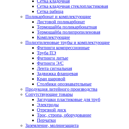
Сетка кладочная
Сетка кладочная стеклопластиковая
Сетка рабица
Поликарбонат и комплектующие
Листовой поликарбонат
Термошайба поликарбонатная
Термошайба полипропиленовая
Комплектующие
Полиэтиленовые трубы и комплектующие
Фитинги компрессионные
Труба ПЭ
Фитинги литые
Фитинги Э/С
Лента сигнальная
Задвижка фланцевая
Кран шаровой
Столбики опознавательные
Продукция литейного производства
Сопутствующие товары
Заглушки пластиковые для труб
Электроды
Отрезной диск
Трос, стропа, оборудование
Перчатки
Заземление, молниезащита