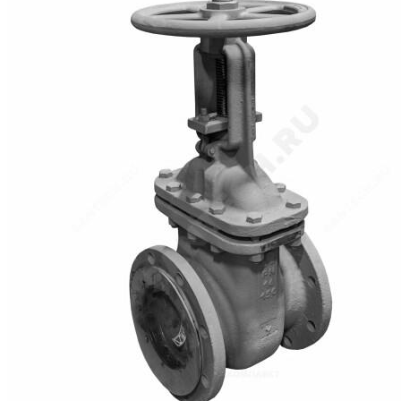
/
Запорная арматура
/
Задвижки
/
Задвижки стальные