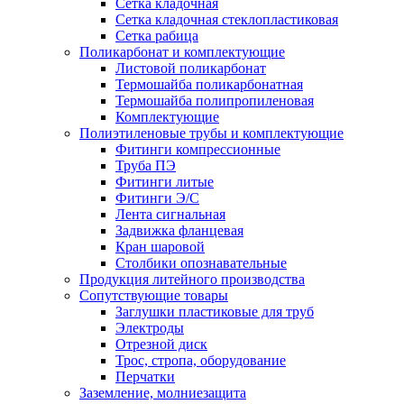
Сетка кладочная
Сетка кладочная стеклопластиковая
Сетка рабица
Поликарбонат и комплектующие
Листовой поликарбонат
Термошайба поликарбонатная
Термошайба полипропиленовая
Комплектующие
Полиэтиленовые трубы и комплектующие
Фитинги компрессионные
Труба ПЭ
Фитинги литые
Фитинги Э/С
Лента сигнальная
Задвижка фланцевая
Кран шаровой
Столбики опознавательные
Продукция литейного производства
Сопутствующие товары
Заглушки пластиковые для труб
Электроды
Отрезной диск
Трос, стропа, оборудование
Перчатки
Заземление, молниезащита