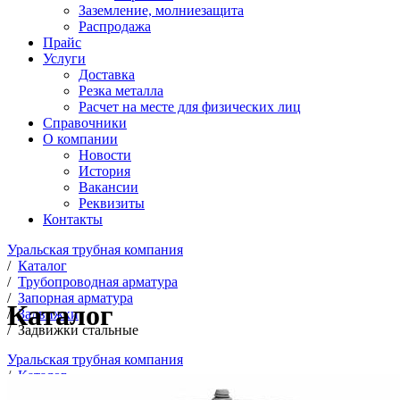
Заземление, молниезащита
Распродажа
Прайс
Услуги
Доставка
Резка металла
Расчет на месте для физических лиц
Справочники
О компании
Новости
История
Вакансии
Реквизиты
Контакты
Уральская трубная компания
/
Каталог
/
Трубопроводная арматура
/
Запорная арматура
Каталог
/
Задвижки
/
Задвижки стальные
Уральская трубная компания
/
Каталог
/
Трубопроводная арматура