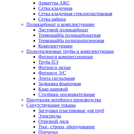
Арматура АКС
Сетка кладочная
Сетка кладочная стеклопластиковая
Сетка рабица
Поликарбонат и комплектующие
Листовой поликарбонат
Термошайба поликарбонатная
Термошайба полипропиленовая
Комплектующие
Полиэтиленовые трубы и комплектующие
Фитинги компрессионные
Труба ПЭ
Фитинги литые
Фитинги Э/С
Лента сигнальная
Задвижка фланцевая
Кран шаровой
Столбики опознавательные
Продукция литейного производства
Сопутствующие товары
Заглушки пластиковые для труб
Электроды
Отрезной диск
Трос, стропа, оборудование
Перчатки