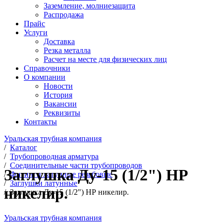
Заземление, молниезащита
Распродажа
Прайс
Услуги
Доставка
Резка металла
Расчет на месте для физических лиц
Справочники
О компании
Новости
История
Вакансии
Реквизиты
Контакты
Уральская трубная компания
/
Каталог
/
Трубопроводная арматура
/
Соединительные части трубопроводов
Заглушка Ду-15 (1/2") НР
/
Фитинги латунные резьбовые
/
Заглушки латунные
никелир.
/
Заглушка Ду-15 (1/2") НР никелир.
Уральская трубная компания