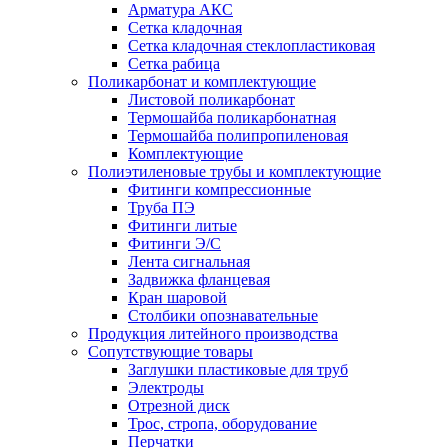
Арматура АКС
Сетка кладочная
Сетка кладочная стеклопластиковая
Сетка рабица
Поликарбонат и комплектующие
Листовой поликарбонат
Термошайба поликарбонатная
Термошайба полипропиленовая
Комплектующие
Полиэтиленовые трубы и комплектующие
Фитинги компрессионные
Труба ПЭ
Фитинги литые
Фитинги Э/С
Лента сигнальная
Задвижка фланцевая
Кран шаровой
Столбики опознавательные
Продукция литейного производства
Сопутствующие товары
Заглушки пластиковые для труб
Электроды
Отрезной диск
Трос, стропа, оборудование
Перчатки