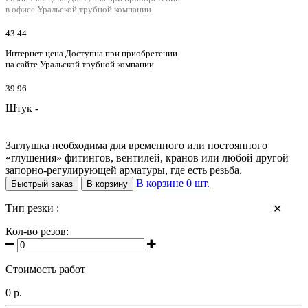
в офисе Уральской трубной компании
43.44
Интернет-цена
Доступна при приобретении
на сайте Уральской трубной компании
39.96
Штук -
Заглушка необходима для временного или постоянного
«глушения» фитингов, вентилей, кранов или любой другой
запорно-регулирующей арматуры, где есть резьба.
В корзине
0
шт.
Быстрый заказ
В корзину
Тип резки :
✕
Кол-во резов:
Стоимость работ
0 р.