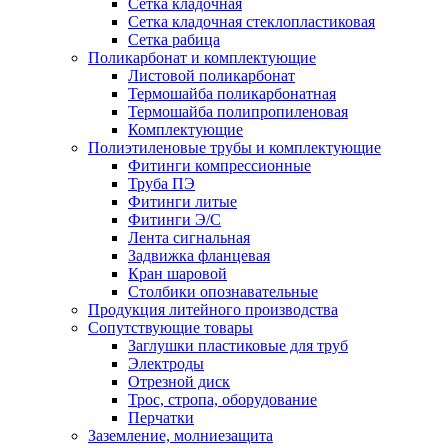
Сетка кладочная
Сетка кладочная стеклопластиковая
Сетка рабица
Поликарбонат и комплектующие
Листовой поликарбонат
Термошайба поликарбонатная
Термошайба полипропиленовая
Комплектующие
Полиэтиленовые трубы и комплектующие
Фитинги компрессионные
Труба ПЭ
Фитинги литые
Фитинги Э/С
Лента сигнальная
Задвижка фланцевая
Кран шаровой
Столбики опознавательные
Продукция литейного производства
Сопутствующие товары
Заглушки пластиковые для труб
Электроды
Отрезной диск
Трос, стропа, оборудование
Перчатки
Заземление, молниезащита