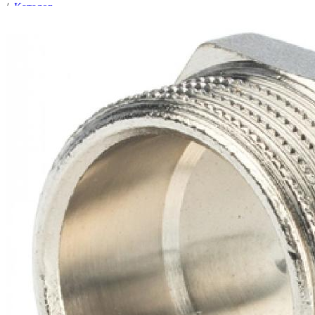
/
Каталог
/
Трубопроводная арматура
/
Соединительные части трубопроводов
/
Фитинги латунные резьбовые
/
Заглушки латунные
/
Заглушка Ду-15 (1/2") НР никелир.