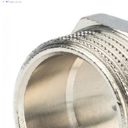
/
Каталог
/
Трубопроводная арматура
/
Соединительные части трубопроводов
/
Фитинги латунные резьбовые
/
Заглушки латунные
/
Заглушка Ду-40 (1 1/2") НР никелир.