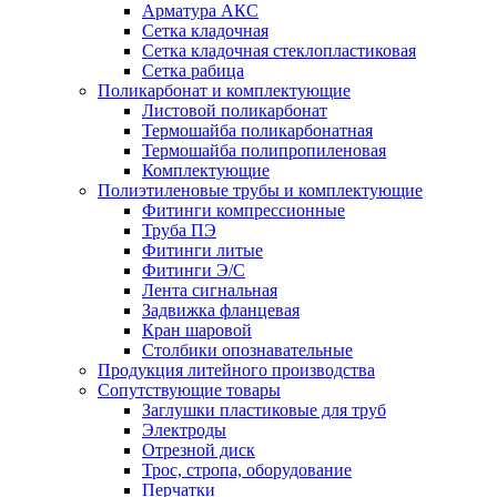
Арматура АКС
Сетка кладочная
Сетка кладочная стеклопластиковая
Сетка рабица
Поликарбонат и комплектующие
Листовой поликарбонат
Термошайба поликарбонатная
Термошайба полипропиленовая
Комплектующие
Полиэтиленовые трубы и комплектующие
Фитинги компрессионные
Труба ПЭ
Фитинги литые
Фитинги Э/С
Лента сигнальная
Задвижка фланцевая
Кран шаровой
Столбики опознавательные
Продукция литейного производства
Сопутствующие товары
Заглушки пластиковые для труб
Электроды
Отрезной диск
Трос, стропа, оборудование
Перчатки