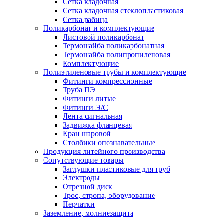
Сетка кладочная
Сетка кладочная стеклопластиковая
Сетка рабица
Поликарбонат и комплектующие
Листовой поликарбонат
Термошайба поликарбонатная
Термошайба полипропиленовая
Комплектующие
Полиэтиленовые трубы и комплектующие
Фитинги компрессионные
Труба ПЭ
Фитинги литые
Фитинги Э/С
Лента сигнальная
Задвижка фланцевая
Кран шаровой
Столбики опознавательные
Продукция литейного производства
Сопутствующие товары
Заглушки пластиковые для труб
Электроды
Отрезной диск
Трос, стропа, оборудование
Перчатки
Заземление, молниезащита