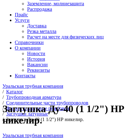
Заземление, молниезащита
Распродажа
Прайс
Услуги
Доставка
Резка металла
Расчет на месте для физических лиц
Справочники
О компании
Новости
История
Вакансии
Реквизиты
Контакты
Уральская трубная компания
/
Каталог
/
Трубопроводная арматура
/
Соединительные части трубопроводов
Заглушка Ду-40 (1 1/2") НР
/
Фитинги латунные резьбовые
/
Заглушки латунные
никелир.
/
Заглушка Ду-40 (1 1/2") НР никелир.
Уральская трубная компания