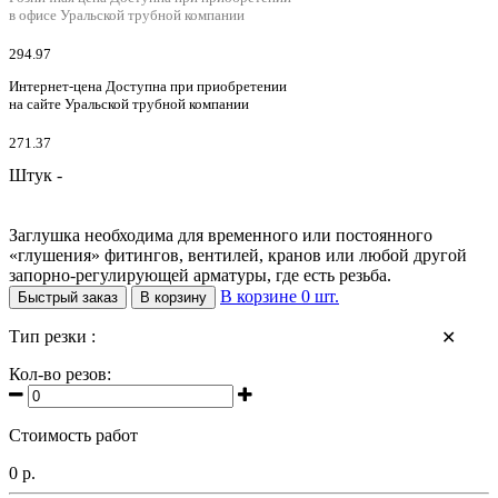
в офисе Уральской трубной компании
294.97
Интернет-цена
Доступна при приобретении
на сайте Уральской трубной компании
271.37
Штук -
Заглушка необходима для временного или постоянного
«глушения» фитингов, вентилей, кранов или любой другой
запорно-регулирующей арматуры, где есть резьба.
В корзине
0
шт.
Быстрый заказ
В корзину
Тип резки :
✕
Кол-во резов:
Стоимость работ
0 р.