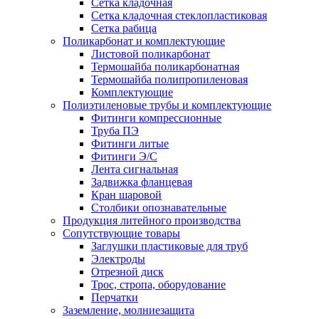
Сетка кладочная
Сетка кладочная стеклопластиковая
Сетка рабица
Поликарбонат и комплектующие
Листовой поликарбонат
Термошайба поликарбонатная
Термошайба полипропиленовая
Комплектующие
Полиэтиленовые трубы и комплектующие
Фитинги компрессионные
Труба ПЭ
Фитинги литые
Фитинги Э/С
Лента сигнальная
Задвижка фланцевая
Кран шаровой
Столбики опознавательные
Продукция литейного производства
Сопутствующие товары
Заглушки пластиковые для труб
Электроды
Отрезной диск
Трос, стропа, оборудование
Перчатки
Заземление, молниезащита