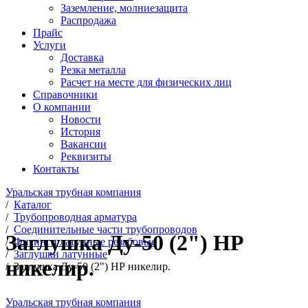
Заземление, молниезащита
Распродажа
Прайс
Услуги
Доставка
Резка металла
Расчет на месте для физических лиц
Справочники
О компании
Новости
История
Вакансии
Реквизиты
Контакты
Уральская трубная компания
/
Каталог
/
Трубопроводная арматура
/
Соединительные части трубопроводов
Заглушка Ду-50 (2") НР
/
Фитинги латунные резьбовые
/
Заглушки латунные
никелир.
/
Заглушка Ду-50 (2") НР никелир.
Уральская трубная компания