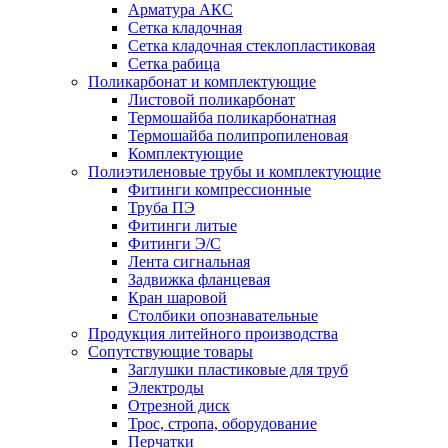
Арматура АКС
Сетка кладочная
Сетка кладочная стеклопластиковая
Сетка рабица
Поликарбонат и комплектующие
Листовой поликарбонат
Термошайба поликарбонатная
Термошайба полипропиленовая
Комплектующие
Полиэтиленовые трубы и комплектующие
Фитинги компрессионные
Труба ПЭ
Фитинги литые
Фитинги Э/С
Лента сигнальная
Задвижка фланцевая
Кран шаровой
Столбики опознавательные
Продукция литейного производства
Сопутствующие товары
Заглушки пластиковые для труб
Электроды
Отрезной диск
Трос, стропа, оборудование
Перчатки