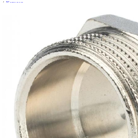
/
Каталог
/
Трубопроводная арматура
/
Соединительные части трубопроводов
/
Фитинги латунные резьбовые
/
Заглушки латунные
/
Заглушка Ду-50 (2") НР никелир.