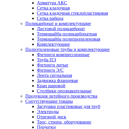
Арматура АКС
Сетка кладочная
Сетка кладочная стеклопластиковая
Сетка рабица
Поликарбонат и комплектующие
Листовой поликарбонат
Термошайба поликарбонатная
Термошайба полипропиленовая
Комплектующие
Полиэтиленовые трубы и комплектующие
Фитинги компрессионные
Труба ПЭ
Фитинги литые
Фитинги Э/С
Лента сигнальная
Задвижка фланцевая
Кран шаровой
Столбики опознавательные
Продукция литейного производства
Сопутствующие товары
Заглушки пластиковые для труб
Электроды
Отрезной диск
Трос, стропа, оборудование
Перчатки