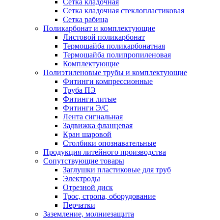
Сетка кладочная
Сетка кладочная стеклопластиковая
Сетка рабица
Поликарбонат и комплектующие
Листовой поликарбонат
Термошайба поликарбонатная
Термошайба полипропиленовая
Комплектующие
Полиэтиленовые трубы и комплектующие
Фитинги компрессионные
Труба ПЭ
Фитинги литые
Фитинги Э/С
Лента сигнальная
Задвижка фланцевая
Кран шаровой
Столбики опознавательные
Продукция литейного производства
Сопутствующие товары
Заглушки пластиковые для труб
Электроды
Отрезной диск
Трос, стропа, оборудование
Перчатки
Заземление, молниезащита