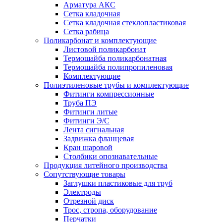
Арматура АКС
Сетка кладочная
Сетка кладочная стеклопластиковая
Сетка рабица
Поликарбонат и комплектующие
Листовой поликарбонат
Термошайба поликарбонатная
Термошайба полипропиленовая
Комплектующие
Полиэтиленовые трубы и комплектующие
Фитинги компрессионные
Труба ПЭ
Фитинги литые
Фитинги Э/С
Лента сигнальная
Задвижка фланцевая
Кран шаровой
Столбики опознавательные
Продукция литейного производства
Сопутствующие товары
Заглушки пластиковые для труб
Электроды
Отрезной диск
Трос, стропа, оборудование
Перчатки