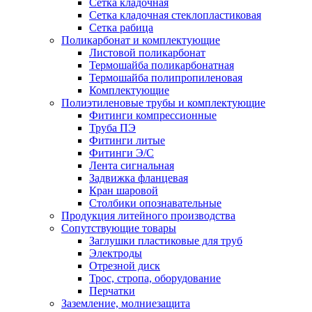
Сетка кладочная
Сетка кладочная стеклопластиковая
Сетка рабица
Поликарбонат и комплектующие
Листовой поликарбонат
Термошайба поликарбонатная
Термошайба полипропиленовая
Комплектующие
Полиэтиленовые трубы и комплектующие
Фитинги компрессионные
Труба ПЭ
Фитинги литые
Фитинги Э/С
Лента сигнальная
Задвижка фланцевая
Кран шаровой
Столбики опознавательные
Продукция литейного производства
Сопутствующие товары
Заглушки пластиковые для труб
Электроды
Отрезной диск
Трос, стропа, оборудование
Перчатки
Заземление, молниезащита