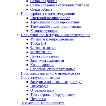
Сетка кладочная
Сетка кладочная стеклопластиковая
Сетка рабица
Поликарбонат и комплектующие
Листовой поликарбонат
Термошайба поликарбонатная
Термошайба полипропиленовая
Комплектующие
Полиэтиленовые трубы и комплектующие
Фитинги компрессионные
Труба ПЭ
Фитинги литые
Фитинги Э/С
Лента сигнальная
Задвижка фланцевая
Кран шаровой
Столбики опознавательные
Продукция литейного производства
Сопутствующие товары
Заглушки пластиковые для труб
Электроды
Отрезной диск
Трос, стропа, оборудование
Перчатки
Заземление, молниезащита