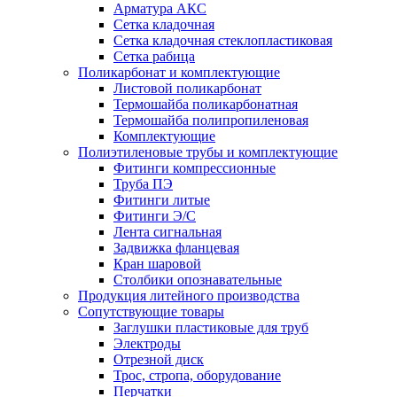
Арматура АКС
Сетка кладочная
Сетка кладочная стеклопластиковая
Сетка рабица
Поликарбонат и комплектующие
Листовой поликарбонат
Термошайба поликарбонатная
Термошайба полипропиленовая
Комплектующие
Полиэтиленовые трубы и комплектующие
Фитинги компрессионные
Труба ПЭ
Фитинги литые
Фитинги Э/С
Лента сигнальная
Задвижка фланцевая
Кран шаровой
Столбики опознавательные
Продукция литейного производства
Сопутствующие товары
Заглушки пластиковые для труб
Электроды
Отрезной диск
Трос, стропа, оборудование
Перчатки