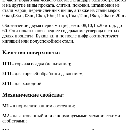
и на другие виды проката, слитки, поковки, штамповки из
стали марок, перечисленных выше, а также из стали марок
05кп,08кп, 08пс,10кп,10пс,11 кп,15кп,15пс,18кп, 20кп и 20пс.
Обозначение двумя первыми цифрами: 08,10,15,20 и т. д. до
60. Они показывают среднее содержание углерода в сотых
долях процента. Буквы кп и пс после цифр соответствуют
кипящей или полуспокойной стали.
Качество поверхности:
1ГП
- горячая осадка (испытание);
2ГП
- для горячей обработки давлением;
3ГП
- для холодной
Механические свойства:
M1
- в нормализованном состоянии;
M2
- нагартованный или с нормируемыми механическими
свойствами;