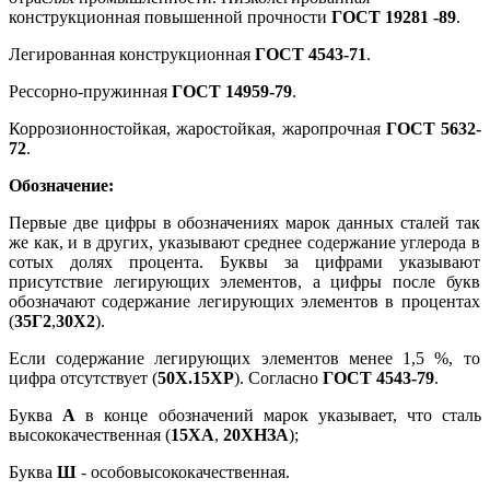
конструкционная повышенной проч­ности
ГОСТ 19281 -89
.
Легированная конструкционная
ГОСТ 4543-71
.
Рессорно-пружинная
ГОСТ 14959-79
.
Коррозионностойкая, жаростойкая, жаропрочная
ГОСТ 5632-
72
.
Обозначение:
Первые две цифры в обозначениях марок данных сталей так
же как, и в других, указывают среднее содержание углерода в
сотых долях процента. Буквы за цифрами указывают
присутствие легирующих элементов, а цифры после букв
обозначают содержание легирующих элементов в процентах
(
35Г2
,
30Х2
).
Если содержание легирующих элементов менее 1,5 %, то
цифра отсутствует (
50Х.15ХР
). Согласно
ГОСТ 4543-79
.
Буква
А
в конце обозначений марок указывает, что сталь
высококачественная (
15ХА
,
20ХНЗА
);
Буква
Ш
- особовысококачественная.