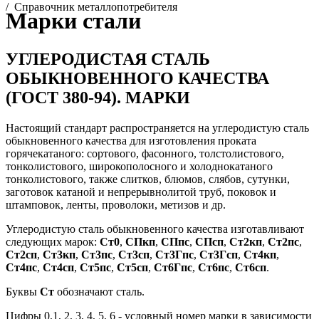
/
Справочник металлопотребителя
Марки стали
УГЛЕРОДИСТАЯ СТАЛЬ
ОБЫКНОВЕННОГО КАЧЕСТВА
(ГОСТ 380-94).
МАРКИ
Настоящий стандарт распространяется на углеродистую сталь
обыкновенного качества для изготовления проката
горячекатаного: сортового, фасонного, толстолистового,
тонколи­стового, широкополосного и холоднокатаного
тонколистового, также слитков, блюмов, слябов, сутунки,
заготовок катаной и непрерывнолитой труб, поковок и
штамповок, ленты, проволоки, метизов и др.
Углеродистую сталь обыкновенного качества изготавливают
следующих марок:
Ст0
,
СПкп
,
СПпс
,
СПсп
,
Ст2кп
,
Ст2пс
,
Ст2сп
,
Ст3кп
,
Ст3пс
,
Ст3сп
,
Ст3Гпс
,
Ст3Гсп
,
Ст4кп
,
Ст4пс
,
Ст4сп
,
Ст5пс
,
Ст5сп
,
Ст6Гпс
,
Ст6пс
,
Ст6сп
.
Буквы
Ст
обозначают сталь.
Цифры 0,1, 2, 3, 4, 5, 6 - условный номер марки в зависимости