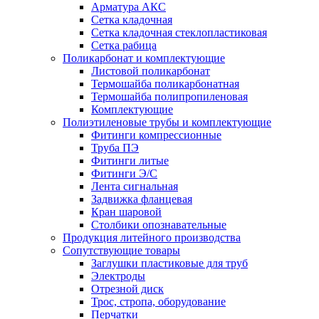
Арматура АКС
Сетка кладочная
Сетка кладочная стеклопластиковая
Сетка рабица
Поликарбонат и комплектующие
Листовой поликарбонат
Термошайба поликарбонатная
Термошайба полипропиленовая
Комплектующие
Полиэтиленовые трубы и комплектующие
Фитинги компрессионные
Труба ПЭ
Фитинги литые
Фитинги Э/С
Лента сигнальная
Задвижка фланцевая
Кран шаровой
Столбики опознавательные
Продукция литейного производства
Сопутствующие товары
Заглушки пластиковые для труб
Электроды
Отрезной диск
Трос, стропа, оборудование
Перчатки