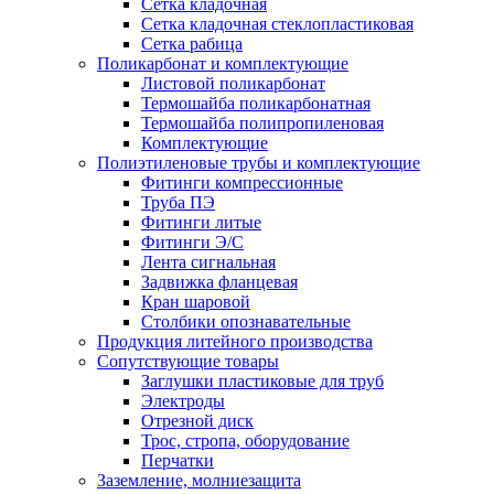
Сетка кладочная
Сетка кладочная стеклопластиковая
Сетка рабица
Поликарбонат и комплектующие
Листовой поликарбонат
Термошайба поликарбонатная
Термошайба полипропиленовая
Комплектующие
Полиэтиленовые трубы и комплектующие
Фитинги компрессионные
Труба ПЭ
Фитинги литые
Фитинги Э/С
Лента сигнальная
Задвижка фланцевая
Кран шаровой
Столбики опознавательные
Продукция литейного производства
Сопутствующие товары
Заглушки пластиковые для труб
Электроды
Отрезной диск
Трос, стропа, оборудование
Перчатки
Заземление, молниезащита