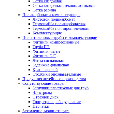
Сетка кладочная
Сетка кладочная стеклопластиковая
Сетка рабица
Поликарбонат и комплектующие
Листовой поликарбонат
Термошайба поликарбонатная
Термошайба полипропиленовая
Комплектующие
Полиэтиленовые трубы и комплектующие
Фитинги компрессионные
Труба ПЭ
Фитинги литые
Фитинги Э/С
Лента сигнальная
Задвижка фланцевая
Кран шаровой
Столбики опознавательные
Продукция литейного производства
Сопутствующие товары
Заглушки пластиковые для труб
Электроды
Отрезной диск
Трос, стропа, оборудование
Перчатки
Заземление, молниезащита