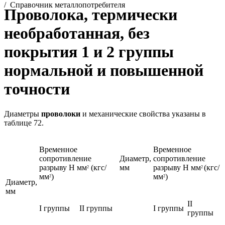
/
Справочник металлопотребителя
Проволока, термически
необработанная, без
покрытия 1 и 2 группы
нормальной и повышенной
точности
Диаметры
проволоки
и механические свойства указаны в
таблице 72.
Временное
Временное
сопротивление
Диаметр,
сопротивление
разрыву Н мм
(кгс/
мм
разрыву Н мм
(кгс/
2
2
мм
)
мм
)
2
2
Диаметр,
мм
II
I группы
II группы
I группы
группы