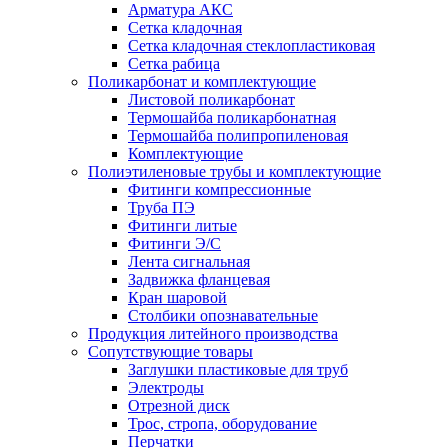
Арматура АКС
Сетка кладочная
Сетка кладочная стеклопластиковая
Сетка рабица
Поликарбонат и комплектующие
Листовой поликарбонат
Термошайба поликарбонатная
Термошайба полипропиленовая
Комплектующие
Полиэтиленовые трубы и комплектующие
Фитинги компрессионные
Труба ПЭ
Фитинги литые
Фитинги Э/С
Лента сигнальная
Задвижка фланцевая
Кран шаровой
Столбики опознавательные
Продукция литейного производства
Сопутствующие товары
Заглушки пластиковые для труб
Электроды
Отрезной диск
Трос, стропа, оборудование
Перчатки