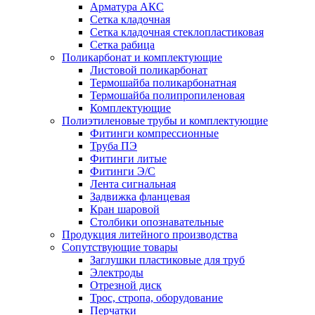
Арматура АКС
Сетка кладочная
Сетка кладочная стеклопластиковая
Сетка рабица
Поликарбонат и комплектующие
Листовой поликарбонат
Термошайба поликарбонатная
Термошайба полипропиленовая
Комплектующие
Полиэтиленовые трубы и комплектующие
Фитинги компрессионные
Труба ПЭ
Фитинги литые
Фитинги Э/С
Лента сигнальная
Задвижка фланцевая
Кран шаровой
Столбики опознавательные
Продукция литейного производства
Сопутствующие товары
Заглушки пластиковые для труб
Электроды
Отрезной диск
Трос, стропа, оборудование
Перчатки