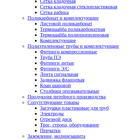
Сетка кладочная
Сетка кладочная стеклопластиковая
Сетка рабица
Поликарбонат и комплектующие
Листовой поликарбонат
Термошайба поликарбонатная
Термошайба полипропиленовая
Комплектующие
Полиэтиленовые трубы и комплектующие
Фитинги компрессионные
Труба ПЭ
Фитинги литые
Фитинги Э/С
Лента сигнальная
Задвижка фланцевая
Кран шаровой
Столбики опознавательные
Продукция литейного производства
Сопутствующие товары
Заглушки пластиковые для труб
Электроды
Отрезной диск
Трос, стропа, оборудование
Перчатки
Заземление, молниезащита