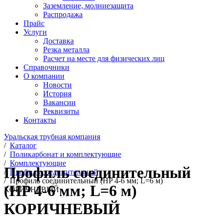
Заземление, молниезащита
Распродажа
Прайс
Услуги
Доставка
Резка металла
Расчет на месте для физических лиц
Справочники
О компании
Новости
История
Вакансии
Реквизиты
Контакты
Уральская трубная компания
/
Каталог
/
Поликарбонат и комплектующие
/
Комплектующие
Профиль соединительный
/
Профиль соединительный
/
Профиль соединительный (HP 4-6 мм; L=6 м)
(HP 4-6 мм; L=6 м)
КОРИЧНЕВЫЙ
КОРИЧНЕВЫЙ