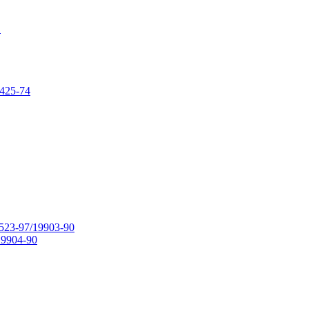
в
425-74
23-97/19903-90
9904-90