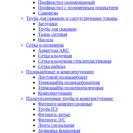
Профнастил оцинкованный
Профнастил с полимерным покрытием
Саморезы
Труба для скважин и сопутствующие товары
Заглушки
Труба для скважин
Ткань ситовая
Насосы
Сетка и полимеры
Арматура АКС
Сетка кладочная
Сетка кладочная стеклопластиковая
Сетка рабица
Поликарбонат и комплектующие
Листовой поликарбонат
Термошайба поликарбонатная
Термошайба полипропиленовая
Комплектующие
Полиэтиленовые трубы и комплектующие
Фитинги компрессионные
Труба ПЭ
Фитинги литые
Фитинги Э/С
Лента сигнальная
Задвижка фланцевая