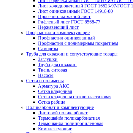
Лист горячекатаный ГОСТ 14637-89 ГОСТ 165
Лист холоднокатаный ГОСТ 16523-97/ГОСТ 1
Лист оцинкованный ГОСТ 14918-80
Просечно-вытяжной лист
Рифленый лист ГОСТ 8568-77
Нержавеющий лист
Профнастил и комплектующие
Профнастил оцинкованный
Профнастил с полимерным покрытием
Саморезы
Труба для скважин и сопутствующие товары
Заглушки
Труба для скважин
Ткань ситовая
Насосы
Сетка и полимеры
Арматура АКС
Сетка кладочная
Сетка кладочная стеклопластиковая
Сетка рабица
Поликарбонат и комплектующие
Листовой поликарбонат
Термошайба поликарбонатная
Термошайба полипропиленовая
Комплектующие