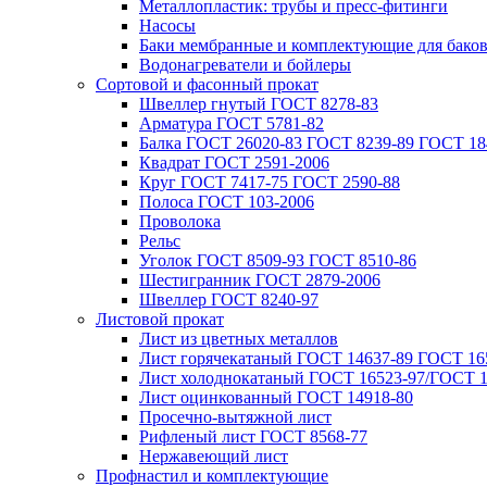
Металлопластик: трубы и пресс-фитинги
Насосы
Баки мембранные и комплектующие для бако
Водонагреватели и бойлеры
Сортовой и фасонный прокат
Швеллер гнутый ГОСТ 8278-83
Арматура ГОСТ 5781-82
Балка ГОСТ 26020-83 ГОСТ 8239-89 ГОСТ 18
Квадрат ГОСТ 2591-2006
Круг ГОСТ 7417-75 ГОСТ 2590-88
Полоса ГОСТ 103-2006
Проволока
Рельс
Уголок ГОСТ 8509-93 ГОСТ 8510-86
Шестигранник ГОСТ 2879-2006
Швеллер ГОСТ 8240-97
Листовой прокат
Лист из цветных металлов
Лист горячекатаный ГОСТ 14637-89 ГОСТ 165
Лист холоднокатаный ГОСТ 16523-97/ГОСТ 1
Лист оцинкованный ГОСТ 14918-80
Просечно-вытяжной лист
Рифленый лист ГОСТ 8568-77
Нержавеющий лист
Профнастил и комплектующие